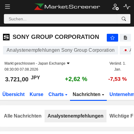
SONY GROUP CORPORATION
3.721,00
¥
+2,62 %
SONY GROUP CORPORATION
Analystenempfehlungen Sony Group Corporation
A
Markt geschlossen -
Japan Exchange
Veränd. 1.
08:30:00 07.08.2026
Jan.
JPY
+2,62 %
3.721,00
-7,53 %
Übersicht
Kurse
Charts
Nachrichten
Unterneh
Alle Nachrichten
Analystenempfehlungen
Wichtige F