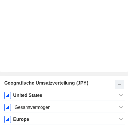
Geografische Umsatzverteilung (JPY)
Ende d.
United States
Geschäftsjahres:
März
Gesamtvermögen
Europe