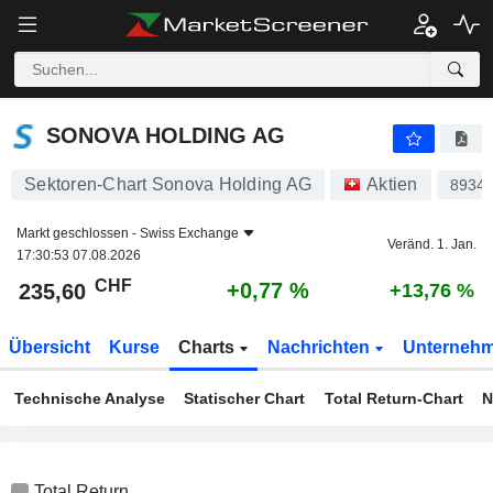
SONOVA HOLDING AG
235,60
CHF
+0,77 %
SONOVA HOLDING AG
Sektoren-Chart Sonova Holding AG
Aktien
8934
Markt geschlossen -
Swiss Exchange
Veränd. 1. Jan.
17:30:53 07.08.2026
CHF
+0,77 %
235,60
+13,76 %
Übersicht
Kurse
Charts
Nachrichten
Unterneh
Technische Analyse
Statischer Chart
Total Return-Chart
N
Total Return