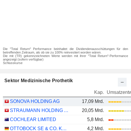
Die "Total Return" Performance beinhaltet die Dividendenausschüttungen für den
betreffenden Zeitraum, als ob sie zu 100% reinvestiert worden wären.
Die mit (TR) gekennzeichneten Werte werden mit ihrer "Total Return"-Performance
angezeigt (sofern verfügbar)
Schlusskurse
Sektor Medizinische Prothetik
Kap.
Umsatzentw
SONOVA HOLDING AG
17,09 Mrd.
STRAUMANN HOLDING AG
20,05 Mrd.
COCHLEAR LIMITED
5,8 Mrd.
OTTOBOCK SE & CO. KGAA
4,2 Mrd.