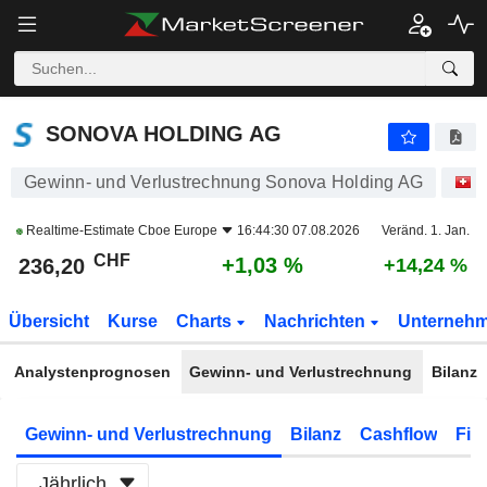
SONOVA HOLDING AG
236,20
CHF
+1,03 %
SONOVA HOLDING AG
Gewinn- und Verlustrechnung Sonova Holding AG
A
Realtime-Estimate
Cboe Europe
16:44:30 07.08.2026
Veränd. 1. Jan.
CHF
+1,03 %
236,20
+14,24 %
Übersicht
Kurse
Charts
Nachrichten
Unterneh
Analystenprognosen
Gewinn- und Verlustrechnung
Bilanz
Gewinn- und Verlustrechnung
Bilanz
Cashflow
Fin
Jährlich