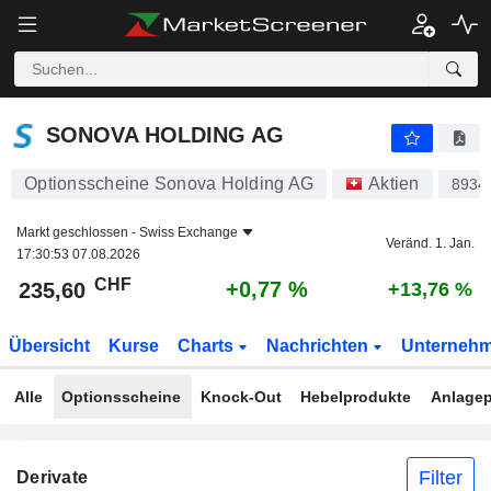
SONOVA HOLDING AG
235,60
CHF
+0,77 %
SONOVA HOLDING AG
Optionsscheine Sonova Holding AG
Aktien
8934
Markt geschlossen -
Swiss Exchange
Veränd. 1. Jan.
17:30:53 07.08.2026
CHF
+0,77 %
235,60
+13,76 %
Übersicht
Kurse
Charts
Nachrichten
Unterneh
Alle
Optionsscheine
Knock-Out
Hebelprodukte
Anlagep
Filter
Derivate