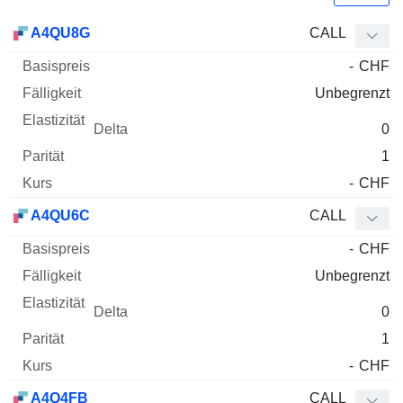
Basispreis
Fälligkeit
Elastizität
Delta
A4QU8G
CALL
WKN
Typ
Parität
-
CHF
Unbegrenzt
0
1
-
CHF
A4QU6C
CALL
-
CHF
Unbegrenzt
0
1
-
CHF
A4Q4FB
CALL