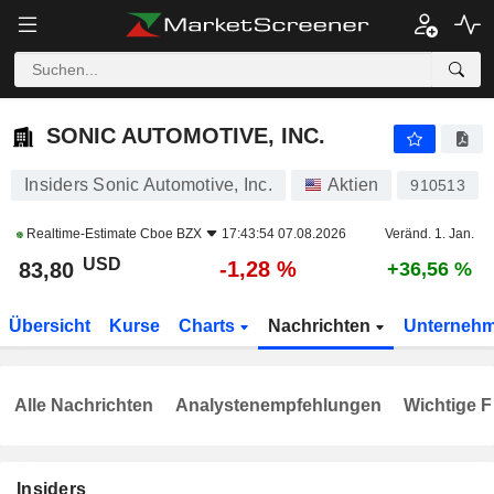
SONIC AUTOMOTIVE, INC.
83,80
$
-1,28 %
SONIC AUTOMOTIVE, INC.
Insiders Sonic Automotive, Inc.
Aktien
910513
Realtime-Estimate
Cboe BZX
17:43:54 07.08.2026
Veränd. 1. Jan.
USD
-1,28 %
83,80
+36,56 %
Übersicht
Kurse
Charts
Nachrichten
Unterneh
Alle Nachrichten
Analystenempfehlungen
Wichtige F
Insiders