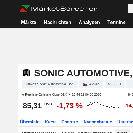
Märkte
Nachrichten
Analysen
Termine
SONIC AUTOMOTIVE, 
Bilanz Sonic Automotive, Inc.
Aktien
910513
U
Realtime-Estimate
Cboe BZX
20:54:29 06.08.2026
% 5
85,31
-1,73 %
USD
-14
Übersicht
Kurse
Charts
Nachrichten
Untern