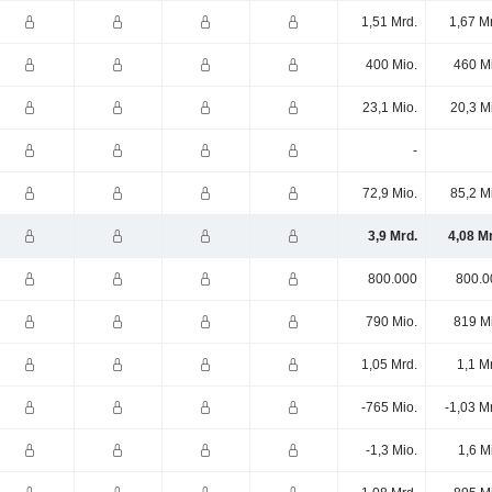
1,51 Mrd.
1,67 M
400 Mio.
460 M
23,1 Mio.
20,3 M
-
72,9 Mio.
85,2 M
3,9 Mrd.
4,08 M
800.000
800.0
790 Mio.
819 M
1,05 Mrd.
1,1 M
-765 Mio.
-1,03 M
-1,3 Mio.
1,6 M