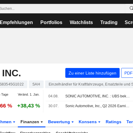
Empfehlungen
Portfolios
Watchlists
Trading
Scr
INC.
Zu einer Liste hinzufügen
PDF-
S83545G1022
SAH
Einzelhändler für Kraftfahrzeuge, Ersatzteile und 
 Tage
Veränd. 1. Jan.
04.08.
SONIC AUTOMOTIVE, INC. : UBS bekräftigt seine Kaufempfehlung
,66 %
+38,43 %
30.07.
Sonic Automotive, Inc., Q2 2026 Earnings Call, Jul 30, 2026
ehmen
Finanzen
Bewertung
Konsens
Ratings
Te