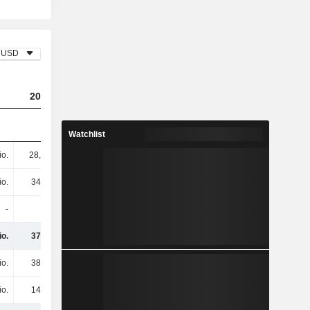
USD
2023
2024
2025
Watchlist
io.
28,9 Mio.
44 Mio.
6,3 Mio.
io.
345 Mio.
340 Mio.
300 Mio.
-
1 Mio.
-
100.000
io.
375 Mio.
384 Mio.
306 Mio.
io.
381 Mio.
377 Mio.
340 Mio.
io.
147 Mio.
119 Mio.
129 Mio.