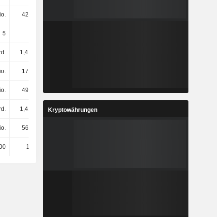
io.
421 Mio.
358 Mio.
438 Mio.
5
5
5
5
rd.
1,41 Mrd.
1,77 Mrd.
1,78 Mrd.
io.
173 Mio.
185 Mio.
233 Mio.
io.
493 Mio.
484 Mio.
470 Mio.
rd.
1,41 Mrd.
1,49 Mrd.
1,55 Mrd.
Kryptowährungen
io.
563 Mio.
577 Mio.
566 Mio.
00
10.500
10.800
11.000