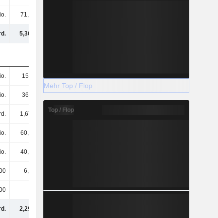
io.
71,2 Mio.
59,8 Mio.
81,6 Mio.
rd.
5,36 Mrd.
5,9 Mrd.
5,97 Mrd.
io.
150 Mio.
172 Mio.
151 Mio.
Mehr Top / Flop
io.
364 Mio.
412 Mio.
409 Mio.
Top / Flop
rd.
1,67 Mrd.
1,94 Mrd.
1,93 Mrd.
io.
60,1 Mio.
76,1 Mio.
52,4 Mio.
io.
40,1 Mio.
37,5 Mio.
52,7 Mio.
00
6,3 Mio.
500.000
-
00
-
-
-
rd.
2,29 Mrd.
2,64 Mrd.
2,6 Mrd.