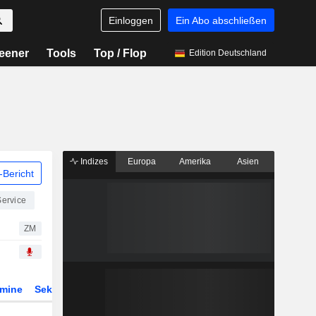
Einloggen
Ein Abo abschließen
eener
Tools
Top / Flop
Edition Deutschland
Indizes
Europa
Amerika
Asien
Bericht
Service
ZM
rmine
Sektor
Derivate
ETFs