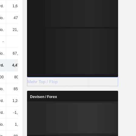
rd.
1,62 Mrd.
1,51 Mrd.
1,56 Mrd.
io.
474 Mio.
564 Mio.
627 Mio.
io.
21,9 Mio.
21,3 Mio.
25,3 Mio.
-
-
-
-
io.
67,7 Mio.
98,4 Mio.
89,1 Mio.
rd.
4,47 Mrd.
4,83 Mrd.
4,9 Mrd.
00
800.000
800.000
800.000
Mehr Top / Flop
io.
855 Mio.
885 Mio.
908 Mio.
Devisen / Forex
rd.
1,24 Mrd.
1,41 Mrd.
1,48 Mrd.
rd.
-1,2 Mrd.
-1,24 Mrd.
-1,32 Mrd.
io.
1,6 Mio.
3,8 Mio.
-700.000