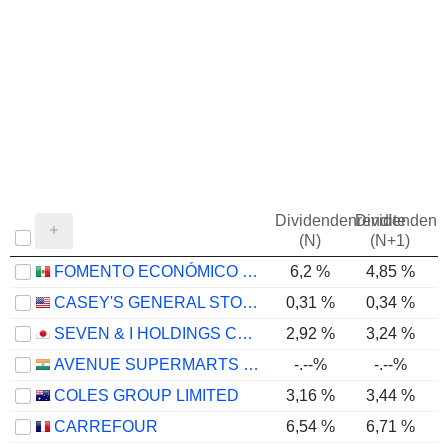
Dividendenrendite
Dividendenre
(N)
(N+1)
FOMENTO ECONÓMICO MEXICANO, S.A.B. DE C.V.
6,2 %
4,85 %
CASEY'S GENERAL STORES, INC.
0,31 %
0,34 %
SEVEN & I HOLDINGS CO., LTD.
2,92 %
3,24 %
AVENUE SUPERMARTS LIMITED
-.--%
-.--%
COLES GROUP LIMITED
3,16 %
3,44 %
CARREFOUR
6,54 %
6,71 %