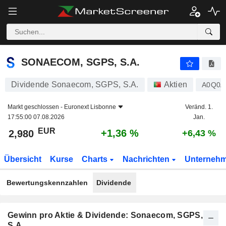
SONAECOM, SGPS, S.A.
2,980
€
+1,36 %
SONAECOM, SGPS, S.A.
Dividende Sonaecom, SGPS, S.A.
Aktien
A0Q0A
Markt geschlossen -
Euronext Lisbonne
Veränd. 1.
17:55:00 07.08.2026
Jan.
EUR
+1,36 %
2,980
+6,43 %
Übersicht
Kurse
Charts
Nachrichten
Unterneh
Bewertungskennzahlen
Dividende
Gewinn pro Aktie & Dividende: Sonaecom, SGPS,
S.A.