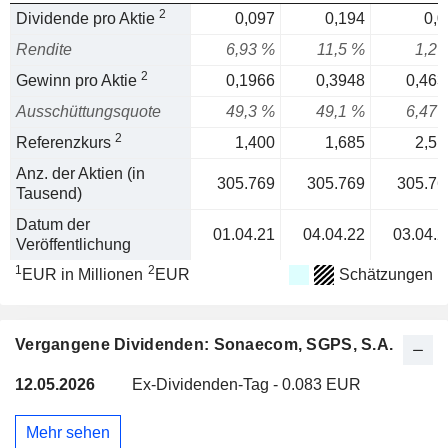
2
Dividende pro Aktie
0,097
0,194
0,0
Rendite
6,93 %
11,5 %
1,2 
2
Gewinn pro Aktie
0,1966
0,3948
0,463
Ausschüttungsquote
49,3 %
49,1 %
6,47 
2
Referenzkurs
1,400
1,685
2,51
Anz. der Aktien (in
305.769
305.769
305.76
Tausend)
Datum der
01.04.21
04.04.22
03.04.2
Veröffentlichung
1
2
EUR in Millionen
EUR
Schätzungen
Vergangene Dividenden: Sonaecom, SGPS, S.A.
12.05.2026
Ex-Dividenden-Tag - 0.083 EUR
Mehr sehen