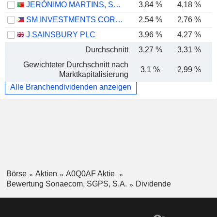
JERÓNIMO MARTINS, SGPS, S.A.
3,84 %
4,18 %
SM INVESTMENTS CORPORATION
2,54 %
2,76 %
J SAINSBURY PLC
3,96 %
4,27 %
Durchschnitt
3,27 %
3,31 %
Gewichteter Durchschnitt nach
3,1 %
2,99 %
Marktkapitalisierung
Alle Branchendividenden anzeigen
Börse
Aktien
A0Q0AF Aktie
Bewertung Sonaecom, SGPS, S.A.
Dividende