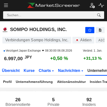
SOMPO HOLDINGS, INC.
6.997,00
¥
+0,50 %
SOMPO HOLDINGS, INC.
Verbindungen Sompo Holdings, Inc.
Aktien
A1C
Verzögert
Japan Exchange
08:30:00 06.08.2026
Veränd. 1. Jan.
JPY
+0,50 %
6.997,00
+31,13 %
Übersicht
Kurse
Charts
Nachrichten
Unterneh
Profil
Unternehmensführung
Aktionärsstruktur
Insider-Tr
26
5
92
Börsennotierte
Private
Insiders