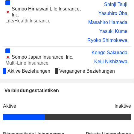
Shinji Tsuji
Sompo Himawari Life Insurance,
Yasuhiro Oba
Inc.
Life/Health Insurance
Masahiro Hamada
Yasuki Kume
Ryoko Shimokawa
Kengo Sakurada
Sompo Japan Insurance, Inc.
Keiji Nishizawa
Multi-Line Insurance
Hisato Hosoi
Aktive Beziehungen
Vergangene Beziehungen
Shinichi Urakawa
Katsuyuki Tajiri
Verbindungsstatistiken
Masahiro Hamada
Aktive
Inaktive
Kayoko Sakai
Yoshiyasu Suzuki
Akiko Murakami