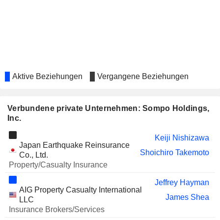
SEVEN & I HOLDINGS CO.,
Meyumi Yamada
LTD.
DELICA FOODS HOLDINGS
Misuzu Shibata
CO., LTD.
DREAMARTS CORPORATION
Isao Endo
KUSURI NO AOKI HOLDINGS
Naoki Yanagida
Aktive Beziehungen
Vergangene Beziehungen
CO., LTD.
TRUE DATA INC.
Kumi Ito
Verbundene private Unternehmen: Sompo Holdings,
NEXTAGE CO., LTD.
Isao Endo
Inc.
JX ADVANCED METALS
Masaya Futamiya
CORPORATION
Keiji Nishizawa
Japan Earthquake Reinsurance
R&Q INSURANCE HOLDINGS
Shoichiro Takemoto
Jeffrey Hayman
Co., Ltd.
LTD.
Property/Casualty Insurance
Jeffrey Hayman
AIG Property Casualty International
James Shea
LLC
Insurance Brokers/Services