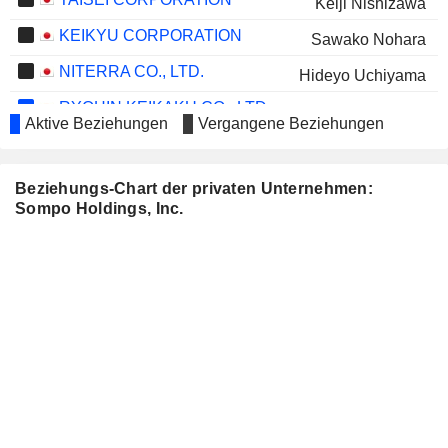
Keiji Nishizawa
KEIKYU CORPORATION
Sawako Nohara
NITERRA CO., LTD.
Hideyo Uchiyama
RYOHIN KEIKAKU CO., LTD.
Kazuhiro Higashi
Aktive Beziehungen
Vergangene Beziehungen
Kumi Ito
SHOWA SANGYO CO., LTD.
Toshihiro Teshima
Beziehungs-Chart der privaten Unternehmen:
Sompo Holdings, Inc.
SHIN-ETSU POLYMER
Tamami Murata
CO.,LTD.
RIKEN TECHNOS
Shigeru Ehara
CORPORATION
ASIA FINANCIAL HOLDINGS
Tetsuya Morito
LIMITED
MONEX GROUP, INC.
Ryoko Shimokawa
ISTYLE INC.
Meyumi Yamada
PILOT CORPORATION
Misuzu Shibata