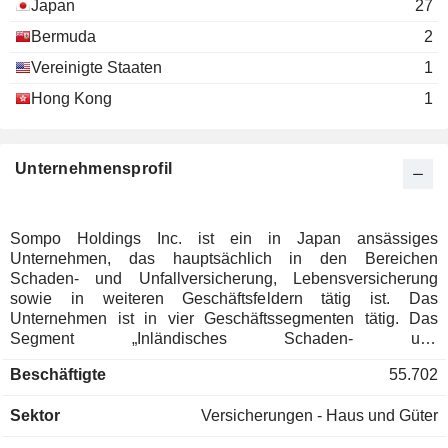
Japan
27
Bermuda
2
Vereinigte Staaten
1
Hong Kong
1
Unternehmensprofil
Sompo Holdings Inc. ist ein in Japan ansässiges
Unternehmen, das hauptsächlich in den Bereichen
Schaden- und Unfallversicherung, Lebensversicherung
sowie in weiteren Geschäftsfeldern tätig ist. Das
Unternehmen ist in vier Geschäftssegmenten tätig. Das
Segment „Inländisches Schaden- und
Unfallversicherungsgeschäft“ befasst sich hauptsächlich mit
Beschäftigte
55.702
dem Schaden- und Unfallversicherungsgeschäft, der
Vermögensverwaltung und damit verbundenen Tätigkeiten
Sektor
Versicherungen - Haus und Güter
in Japan. Das Segment „Auslandsversicherungsgeschäft“ ist
hauptsächlich in den Bereichen Versicherungsgeschäft und