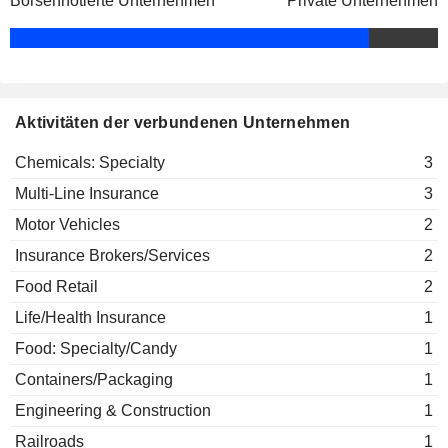
Börsennotierte Unternehmen
Private Unternehmen
James Shea
Sompo International Holdings Ltd.
Mikio Okumura
Multi-Line Insurance
Yuji Kawauchi
Katsuyuki Tajiri
Aktivitäten der verbundenen Unternehmen
David Camputo
Chemicals: Specialty
3
Multi-Line Insurance
3
Motor Vehicles
2
Insurance Brokers/Services
2
Food Retail
2
Life/Health Insurance
1
Food: Specialty/Candy
1
Containers/Packaging
1
Engineering & Construction
1
Railroads
1