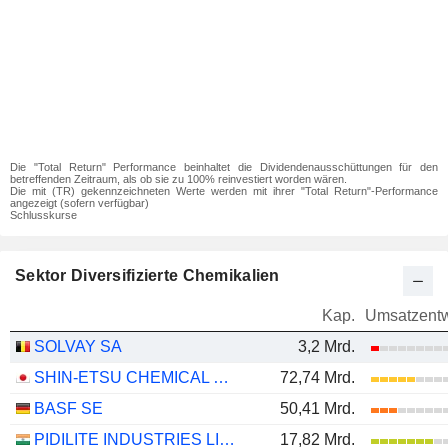
Die "Total Return" Performance beinhaltet die Dividendenausschüttungen für den
betreffenden Zeitraum, als ob sie zu 100% reinvestiert worden wären.
Die mit (TR) gekennzeichneten Werte werden mit ihrer "Total Return"-Performance
angezeigt (sofern verfügbar)
Schlusskurse
Sektor Diversifizierte Chemikalien
Kap.
Umsatzentw
SOLVAY SA
3,2 Mrd.
SHIN-ETSU CHEMICAL CO., LTD.
72,74 Mrd.
BASF SE
50,41 Mrd.
PIDILITE INDUSTRIES LIMITED
17,82 Mrd.