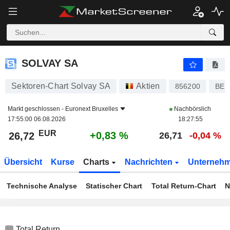
SOLVAY SA
26,72
€
+0,83 %
SOLVAY SA
Sektoren-Chart Solvay SA
Aktien
856200
BE0
Markt geschlossen -
Euronext Bruxelles
Nachbörslich
17:55:00 06.08.2026
18:27:55
EUR
+0,83 %
26,72
26,71
-0,04 %
Übersicht
Kurse
Charts
Nachrichten
Unterneh
Technische Analyse
Statischer Chart
Total Return-Chart
N
Total Return