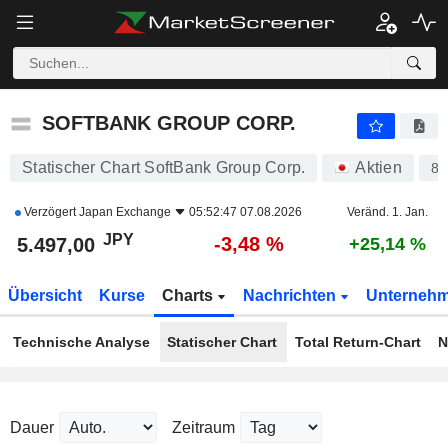
SOFTBANK GROUP CORP.
5.497,00
¥
-3,48 %
SOFTBANK GROUP CORP.
Statischer Chart SoftBank Group Corp.
Aktien
89
Verzögert
Japan Exchange
05:52:47 07.08.2026
Veränd. 1. Jan.
JPY
-3,48 %
5.497,00
+25,14 %
Übersicht
Kurse
Charts
Nachrichten
Unterneh
Technische Analyse
Statischer Chart
Total Return-Chart
N
Dauer
Zeitraum