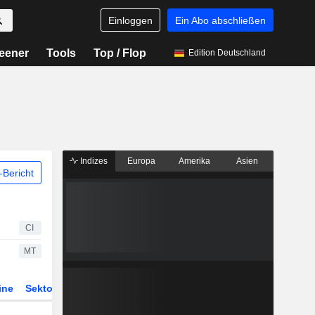
Einloggen
Ein Abo abschließen
eener
Tools
Top / Flop
Edition Deutschland
Indizes
Europa
Amerika
Asien
Bericht
CI
MT
ine
Sektor
Derivate
ETFs