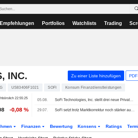
Empfehlungen
Portfolios
Watchlists
Trading
Scr
 INC.
Zu einer Liste hinzufügen
PDF-
G
US83406F1021
SOFI
Konsum Finanzdienstleistungen
hbörslich
22:55:25
05.08.
SoFi Technologies, Inc. stellt drei neue Private-Market-Fonds von CAZ Investments und AngelList Asset Management vor
08
-0,08 %
29.07.
SoFi setzt trotz Marktkorrektur noch stärker auf KI
ehmen
Finanzen
Bewertung
Konsens
Ratings
Term