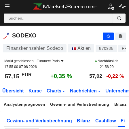
SODEXO
57,15
€
+0,35 %
SODEXO
Finanzkennzahlen Sodexo
Aktien
870935
FR
Markt geschlossen -
Euronext Paris
Nachbörslich
17:55:00 07.08.2026
21:58:29
EUR
+0,35 %
57,15
57,02
-0,22 %
Übersicht
Kurse
Charts
Nachrichten
Unterneh
Analystenprognosen
Gewinn- und Verlustrechnung
Bilanz
Gewinn- und Verlustrechnung
Bilanz
Cashflow
Fin