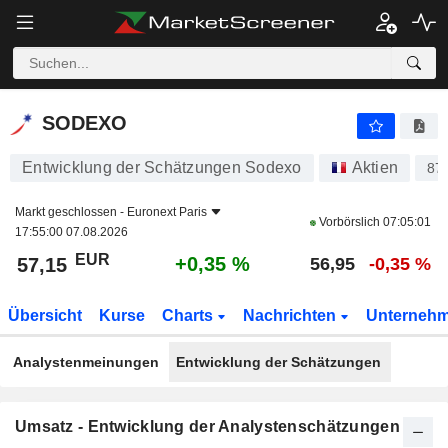
SODEXO
57,15
€
+0,35 %
SODEXO
Entwicklung der Schätzungen Sodexo
Aktien
87
Markt geschlossen -
Euronext Paris
Vorbörslich
07:05:01
17:55:00 07.08.2026
EUR
+0,35 %
57,15
56,95
-0,35 %
Übersicht
Kurse
Charts
Nachrichten
Unterneh
Analystenmeinungen
Entwicklung der Schätzungen
Umsatz - Entwicklung der Analystenschätzungen