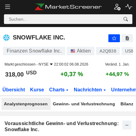
SNOWFLAKE INC.
318,00
$
+0,37 %
SNOWFLAKE INC.
Finanzen Snowflake Inc.
Aktien
A2QB38
US83
Markt geschlossen -
NYSE
22:00:02 06.08.2026
Veränd. 1. Jan.
USD
+0,37 %
318,00
+44,97 %
Übersicht
Kurse
Charts
Nachrichten
Unterneh
Analystenprognosen
Gewinn- und Verlustrechnung
Bilanz
Voraussichtliche Gewinn- und Verlustrechnung:
Snowflake Inc.