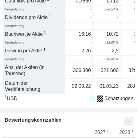
Cashflow pro Aktie
0,3669
1,712
2
Veränderung
-
366,58 %
51
1
Dividende pro Aktie
-
-
Veränderung
-
-
1
Buchwert je Aktie
16,16
10,72
1
Veränderung
-
-33,65 %
44
1
Gewinn pro Aktie
-2,26
-2,5
-
Veränderung
-
-10,62 %
Anz. der Aktien (in
306.300
321.600
329
Tausend)
Datum der
02.03.22
01.03.23
28.0
Veröffentlichung
1
USD
Schätzungen
Bewertungskennzahlen
2027 *
2028 *