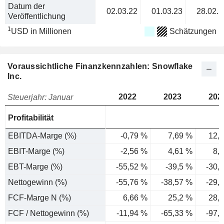
Datum der
02.03.22
01.03.23
28.02.2
Veröffentlichung
1
USD in Millionen
Schätzungen
Voraussichtliche Finanzkennzahlen: Snowflake
Inc.
2022
2023
202
Steuerjahr: Januar
Profitabilität
EBITDA-Marge (%)
-0,79 %
7,69 %
12,
EBIT-Marge (%)
-2,56 %
4,61 %
8,
EBT-Marge (%)
-55,52 %
-39,5 %
-30,
Nettogewinn (%)
-55,76 %
-38,57 %
-29,
FCF-Marge N (%)
6,66 %
25,2 %
28,
FCF / Nettogewinn (%)
-11,94 %
-65,33 %
-97,