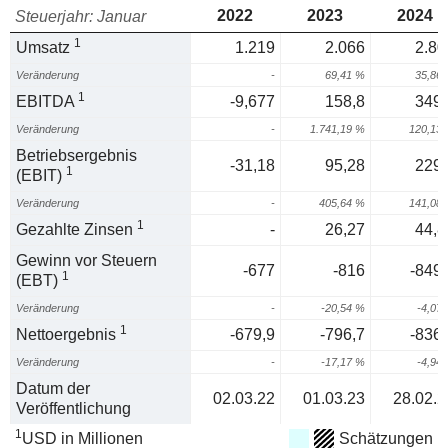
2022
2023
2024
Steuerjahr: Januar
1
Umsatz
1.219
2.066
2.80
Veränderung
-
69,41 %
35,86
1
EBITDA
-9,677
158,8
349,
Veränderung
-
1.741,19 %
120,13
Betriebsergebnis
-31,18
95,28
229,
1
(EBIT)
Veränderung
-
405,64 %
141,08
1
Gezahlte Zinsen
-
26,27
44,8
Gewinn vor Steuern
-677
-816
-849,
1
(EBT)
Veränderung
-
-20,54 %
-4,07
1
Nettoergebnis
-679,9
-796,7
-836,
Veränderung
-
-17,17 %
-4,94
Datum der
02.03.22
01.03.23
28.02.2
Veröffentlichung
1
USD in Millionen
Schätzungen