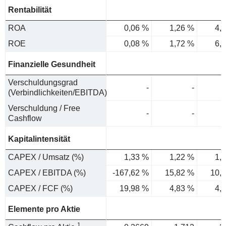
Rentabilität
ROA
0,06 %
1,26 %
4,
ROE
0,08 %
1,72 %
6,
Finanzielle Gesundheit
Verschuldungsgrad
-
-
(Verbindlichkeiten/EBITDA)
Verschuldung / Free
-
-
Cashflow
Kapitalintensität
CAPEX / Umsatz (%)
1,33 %
1,22 %
1,
CAPEX / EBITDA (%)
-167,62 %
15,82 %
10,
CAPEX / FCF (%)
19,98 %
4,83 %
4,
Elemente pro Aktie
1