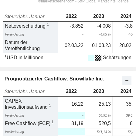
2022
2023
2024
Steuerjahr: Januar
1
Nettoverschuldung
-3.852
-4.008
-3.84
Veränderung
-
-4,05 %
4,04
Datum der
02.03.22
01.03.23
28.02.2
Veröffentlichung
1
USD in Millionen
Schätzungen
Prognostizierter Cashflow: Snowflake Inc.
2022
2023
2024
Steuerjahr: Januar
CAPEX
16,22
25,13
35,0
1
Investitionsaufwand
Veränderung
-
54,91 %
39,63
1
Free Cashflow (FCF)
81,19
520,5
81
Veränderung
-
541,13 %
56,2