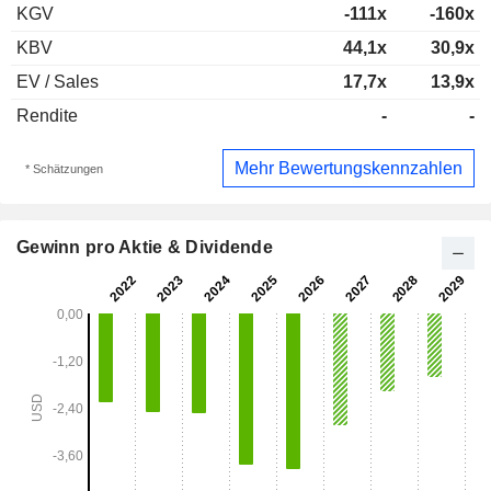
KGV
-111x
-160x
KBV
44,1x
30,9x
EV / Sales
17,7x
13,9x
Rendite
-
-
Mehr Bewertungskennzahlen
* Schätzungen
Gewinn pro Aktie & Dividende