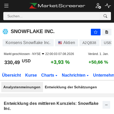
SNOWFLAKE INC.
330,49
$
+3,93 %
SNOWFLAKE INC.
Konsens Snowflake Inc.
Aktien
A2QB38
US83
Markt geschlossen -
NYSE
22:00:03 07.08.2026
Veränd. 1. Jan.
USD
+3,93 %
330,49
+50,66 %
Übersicht
Kurse
Charts
Nachrichten
Unterneh
Analystenmeinungen
Entwicklung der Schätzungen
Entwicklung des mittleren Kursziels: Snowflake
Inc.