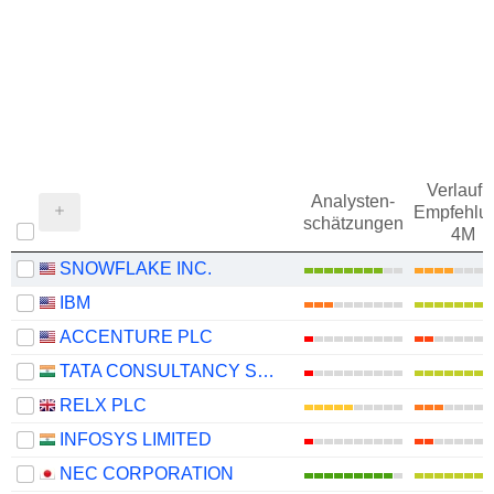
Verlauf d
Analysten-
Empfehlu
schätzungen
4M
SNOWFLAKE INC.
IBM
ACCENTURE PLC
TATA CONSULTANCY SERVICES LTD.
RELX PLC
INFOSYS LIMITED
NEC CORPORATION