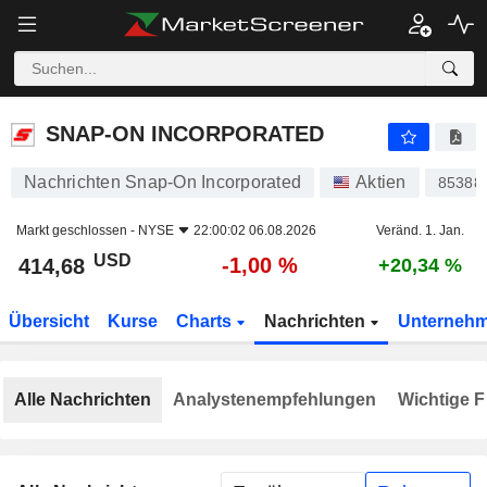
SNAP-ON INCORPORATED
414,68
$
-1,00 %
SNAP-ON INCORPORATED
Nachrichten Snap-On Incorporated
Aktien
85388
Markt geschlossen -
NYSE
22:00:02 06.08.2026
Veränd. 1. Jan.
USD
-1,00 %
414,68
+20,34 %
Übersicht
Kurse
Charts
Nachrichten
Unterneh
Alle Nachrichten
Analystenempfehlungen
Wichtige F