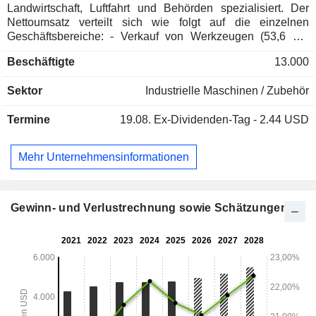
Landwirtschaft, Luftfahrt und Behörden spezialisiert. Der
Nettoumsatz verteilt sich wie folgt auf die einzelnen
Geschäftsbereiche: - Verkauf von Werkzeugen (53,6 %):
Handwerkzeuge (Schraubenschlüssel, Schraubendreher,
Beschäftigte
13.000
Steckschlüssel, Zangen, Sägen usw.), Elektrowerkzeuge
(Meißel, Schleifmaschinen, Poliermaschinen usw.),
Sektor
Industrielle Maschinen / Zubehör
Schneidwerkzeuge, Werkzeuge zum Schneiden und
Beschneiden, Produkte zur Werkzeugaufbewahrung usw.; -
Termine
19.08.
Ex-Dividenden-Tag - 2.44 USD
Verkauf von Diagnosematerialien und -software (23,4 %); -
Verkauf von Industrieausrüstung (23 %): Messsysteme für
die Parallelität von Rädern, Auswuchtmaschinen,
Mehr Unternehmensinformationen
Reifenmontiermaschinen, Hebebühnen, Batterieladegeräte
usw. Der Nettoumsatz verteilt sich geografisch wie folgt:
Nordamerika (74,4 %), Europa (15,8 %) und Sonstige (9,8
%).
Gewinn- und Verlustrechnung sowie Schätzungen