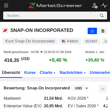
SNAP-ON INCORPORATED
416,35
$
+0,40 %
SNAP-ON INCORPORATED
Kurs Snap-On Incorporated
Aktien
853887
US
Markt geschlossen -
NYSE
22:00:02 07.08.2026
Veränd. 1. Jan.
USD
+0,40 %
416,35
+20,82 %
Übersicht
Kurse
Charts
Nachrichten
Unterneh
Bewertung: Snap-On Incorporated
Marktwert
21,54 Mrd.
KGV 2026 *
2
Enterprise Value (EV)
20,95 Mrd.
EV / Sales 2026 *
4,2