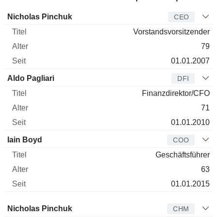
Manager
Titel
Alter
Seit
Nicholas Pinchuk
CEO
Vorstandsvorsitzender
79
01.01.2007
Aldo Pagliari
DFI
Finanzdirektor/CFO
71
01.01.2010
Iain Boyd
COO
Geschäftsführer
63
01.01.2015
Verwaltungsratsmitglied
Titel
Alter
Seit
Nicholas Pinchuk
CHM