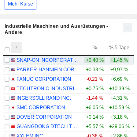
Mehr Kurse
Industrielle Maschinen und Ausrüstungen -
Andere
%
% 5 Tage
%
SNAP-ON INCORPORATED
+0,40 %
+1,45 %
+
PARKER-HANNIFIN CORPORATION
+0,38 %
+9,97 %
+
FANUC CORPORATION
-0,21 %
+6,69 %
+
TECHTRONIC INDUSTRIES COMPANY LIMITED
+0,75 %
+10,39 %
+
INGERSOLL RAND INC.
-1,44 %
+4,31 %
+
SMC CORPORATION
+6,05 %
+10,59 %
+
DOVER CORPORATION
+0,14 %
+3,18 %
+
GUANGDONG DTECH TECHNOLOGY CO., LTD.
+5,57 %
+29,06 %
+
XYLEM INC.
-0,36 %
+2,86 %
-