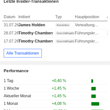
Letzte Insider-Transaktionen
Datum
Initiiert
Typ
Hauptposition
A
31.07.26
James Holden
Verwaltungsratsmitglied
Kostenlos
28.07.26
Timothy Chambers
Führungskraft / leitender Angestellter
2
Geschäftsjahr
17.07.26
Timothy Chambers
Führungskraft / leitender Angestellter
Geschäftsjahr
Alle Transaktionen
Performance
1 Tag
+0,40 %
1 Woche
+1,45 %
Aktueller Monat
+1,45 %
1 Monat
+4,08 %