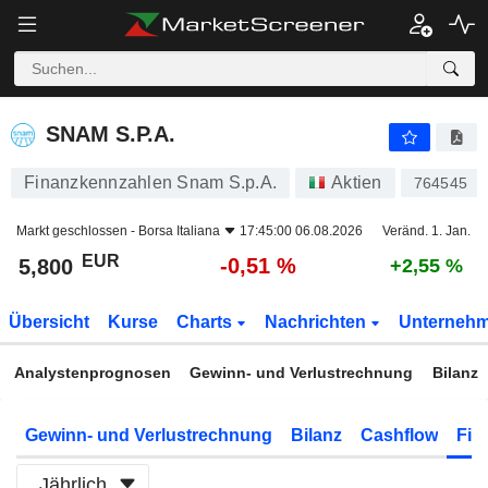
SNAM S.P.A.
5,800
€
-0,51 %
SNAM S.P.A.
Finanzkennzahlen Snam S.p.A.
Aktien
764545
Markt geschlossen -
Borsa Italiana
17:45:00 06.08.2026
Veränd. 1. Jan.
EUR
-0,51 %
5,800
+2,55 %
Übersicht
Kurse
Charts
Nachrichten
Unterneh
Analystenprognosen
Gewinn- und Verlustrechnung
Bilanz
Gewinn- und Verlustrechnung
Bilanz
Cashflow
Fin
Jährlich