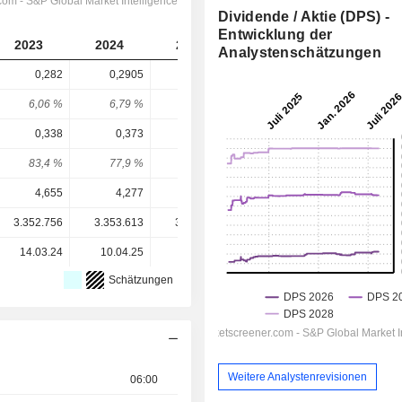
Dividende / Aktie (DPS) -
Entwicklung der
2023
2024
2025
2026
2027
Analystenschätzungen
0,282
0,2905
0,3021
0,313
0,3277
6,06 %
6,79 %
5,34 %
5,36 %
5,61 %
0,338
0,373
0,368
0,4273
0,4374
83,4 %
77,9 %
82,1 %
73,2 %
74,9 %
4,655
4,277
5,656
5,838
5,838
3.352.756
3.353.613
3.354.396
3.356.413
-
14.03.24
10.04.25
05.03.26
-
-
Schätzungen
Weitere Analystenrevisionen
06:00