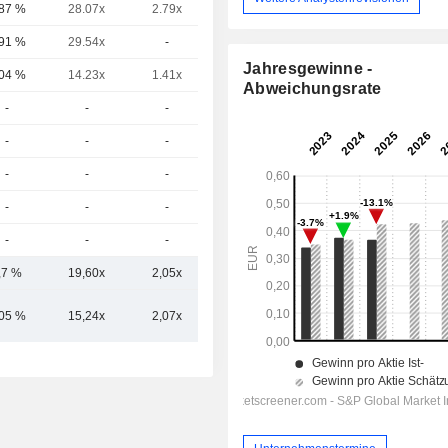
,87 %
28.07x
2.79x
12.49x
,91 %
29.54x
-
7.06x
Jahresgewinne -
,04 %
14.23x
1.41x
6.55x
Abweichungsrate
-
-
-
-
-
-
-
-
-
-
-
-
-
-
-
-
-
-
-
-
,7 %
19,60x
2,05x
7,37x
,05 %
15,24x
2,07x
4,57x