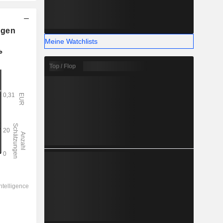
ngen
Meine Watchlists
Top / Flop