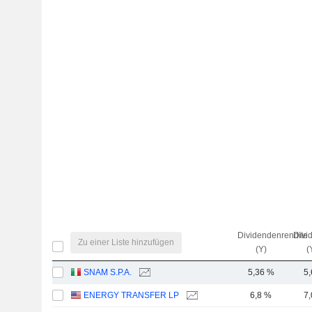
Dividendenrendite
Divi
Zu einer Liste hinzufügen
(Y)
(
SNAM S.P.A.
5,36 %
5
ENERGY TRANSFER LP
6,8 %
7