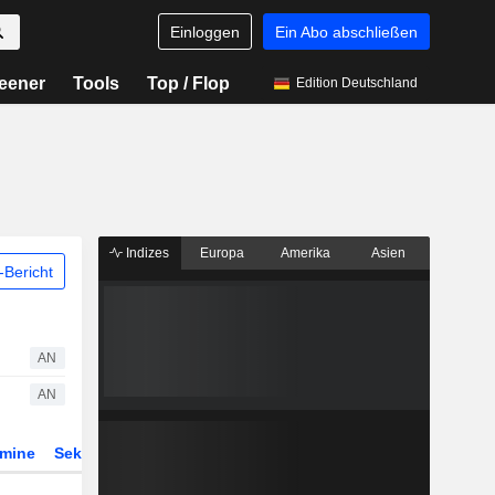
Einloggen
Ein Abo abschließen
eener
Tools
Top / Flop
Edition Deutschland
Indizes
Europa
Amerika
Asien
Bericht
AN
AN
rmine
Sektor
Derivate
ETFs