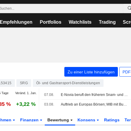
Empfehlungen
Portfolios
Watchlists
Trading
Scr
Zu einer Liste hinzufügen
PDF-
153415
SRG
Öl- und Gastransport-Dienstleistungen
 Tage
Veränd. 1. Jan.
07.08.
E-Novia beruft den früheren Snam- und Eni-Manager Alessio Torelli zum neuen CEO
,85 %
+3,22 %
03.08.
Auftrieb an Europas Börsen; MIB mit Buzzi vorn
ehmen
Finanzen
Bewertung
Konsens
Ratings
Te