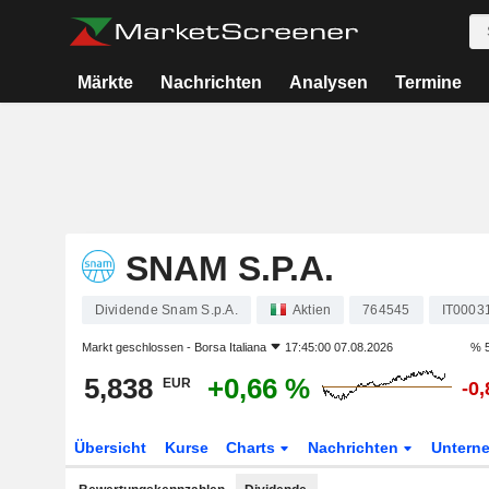
Märkte
Nachrichten
Analysen
Termine
SNAM S.P.A.
Dividende Snam S.p.A.
Aktien
764545
IT0003
Markt geschlossen -
Borsa Italiana
17:45:00 07.08.2026
% 5
5,838
+0,66 %
EUR
-0
Übersicht
Kurse
Charts
Nachrichten
Untern