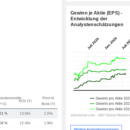
Gewinn je Aktie (EPS) -
Entwicklung der
Analystenschätzungen
dendenrendite
Price to
EV / Sales
KGV (Y)
Y+1)
Book (Y)
(Y)
,61 %
13.66x
2.04x
9.59x
,04 %
12.48x
1.96x
1.18x
Weitere Analystenrevisionen