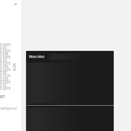
2028
0,3399
5,82 %
0,4644
73,2 %
Watchlist
5,838
-
-