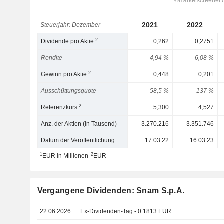
2021
2022
Steuerjahr: Dezember
2
Dividende pro Aktie
0,262
0,2751
Rendite
4,94 %
6,08 %
2
Gewinn pro Aktie
0,448
0,201
Ausschüttungsquote
58,5 %
137 %
2
Referenzkurs
5,300
4,527
Anz. der Aktien (in Tausend)
3.270.216
3.351.746
Datum der Veröffentlichung
17.03.22
16.03.23
1
2
EUR in Millionen
EUR
Vergangene Dividenden: Snam S.p.A.
22.06.2026
Ex-Dividenden-Tag - 0.1813 EUR