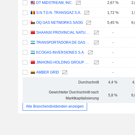
DT MIDSTREAM, INC.
2,67 %
2
S.N.T.G.N. TRANSGAZ S.A.
1,72 %
1
OQ GAS NETWORKS SAOG
5,45 %
6
SHAANXI PROVINCIAL NATURAL GAS CO.,LTD
-
TRANSPORTADORA DE GAS DEL NORTE S.A.
-
ECOGAS INVERSIONES S.A.
-
JINHONG HOLDING GROUP CO., LTD.
-
AMBER GRID
-
Durchschnitt
4,4 %
4
Gewichteter Durchschnitt nach
5,8 %
6
Marktkapitalisierung
Alle Branchendividenden anzeigen