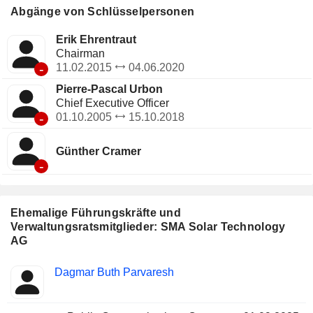
für kommerzielle PV-Systeme mit und ohne
Abgänge von Schlüsselpersonen
Energiemanagement, Batteriespeicher und Lösungen zum
Laden von Elektrofahrzeugen.
Erik Ehrentraut
Chairman
-
11.02.2015
04.06.2020
Pierre-Pascal Urbon
Chief Executive Officer
-
01.10.2005
15.10.2018
Günther Cramer
-
Ehemalige Führungskräfte und
Verwaltungsratsmitglieder: SMA Solar Technology
AG
Besetzte
Dagmar Buth Parvaresh
Insider
Positionen