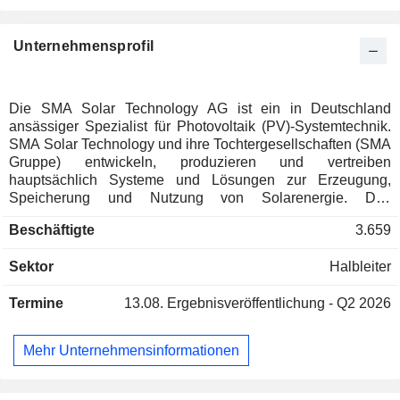
Unternehmensprofil
Die SMA Solar Technology AG ist ein in Deutschland
ansässiger Spezialist für Photovoltaik (PV)-Systemtechnik.
SMA Solar Technology und ihre Tochtergesellschaften (SMA
Gruppe) entwickeln, produzieren und vertreiben
hauptsächlich Systeme und Lösungen zur Erzeugung,
Speicherung und Nutzung von Solarenergie. Das
Unternehmen ist in drei Segmenten tätig: Im Segment Home
Beschäftigte
3.659
Solution bietet die SMA Gruppe integrierte
Solarenergielösungen für private PV-Anlagen an. Die neuen
Sektor
Halbleiter
SMA Home Energy Solutions umfassen Systeme zur
Erzeugung, Speicherung und Verwaltung von Solarenergie
Termine
13.08.
Ergebnisveröffentlichung - Q2 2026
sowie zum Heizen und Laden. Das Segment Large Scale &
Project Solution bietet Produkte, Systeme und Lösungen für
industrielle Solar-, Speicher- und Wasserstoffprojekte sowie
Mehr Unternehmensinformationen
für die Umstellung der Versorgungsnetze auf einen Anteil an
erneuerbarer Energie. Das Segment Commercial and
Industrial Solutions konzentriert sich auf die globalen Märkte