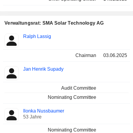
Verwaltungsrat: SMA Solar Technology AG
Verwaltungsratsmitglied
Ausschüsse
Ralph Lassig
Chairman
03.06.2025
Jan Henrik Supady
Audit Committee
Nominating Committee
Ilonka Nussbaumer
53 Jahre
Nominating Committee