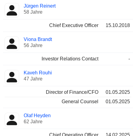
Besetzte
Jürgen Reinert
Manager
Positionen
58 Jahre
Chief Executive Officer
15.10.2018
Viona Brandt
56 Jahre
Investor Relations Contact
-
Kaveh Rouhi
47 Jahre
Director of Finance/CFO
01.05.2025
General Counsel
01.05.2025
Olaf Heyden
62 Jahre
Chief Operating Officer
14.02.2025