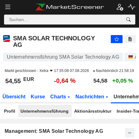
SMA SOLAR TECHNOLOGY AG
54,55
€
-0,64 %
SMA SOLAR TECHNOLOGY
AG
Unternehmensführung SMA Solar Technology AG
A
Markt geschlossen -
Xetra
17:35:08 07.08.2026
Nachbörslich
21:58:19
EUR
-0,64 %
54,55
54,58
+0,05 %
Übersicht
Kurse
Charts
Nachrichten
Unterneh
Profil
Unternehmensführung
Aktionärsstruktur
Insider-Tr
Management: SMA Solar Technology AG