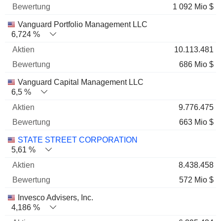
1 092 Mio $
Vanguard Portfolio Management LLC
6,724 %
10.113.481
686 Mio $
Vanguard Capital Management LLC
6,5 %
9.776.475
663 Mio $
STATE STREET CORPORATION
5,61 %
8.438.458
572 Mio $
Invesco Advisers, Inc.
4,186 %