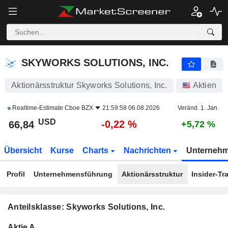
SKYWORKS SOLUTIONS, INC.
66,84
$
-0,22 %
SKYWORKS SOLUTIONS, INC.
Aktionärsstruktur Skyworks Solutions, Inc.
Aktien
Realtime-Estimate
Cboe BZX
21:59:58 06.08.2026
Veränd. 1. Jan.
USD
-0,22 %
66,84
+5,72 %
Übersicht
Kurse
Charts
Nachrichten
Unterneh
Profil
Unternehmensführung
Aktionärsstruktur
Insider-Tr
Anteilsklasse: Skyworks Solutions, Inc.
Konzerneigene
Total
Aktie A