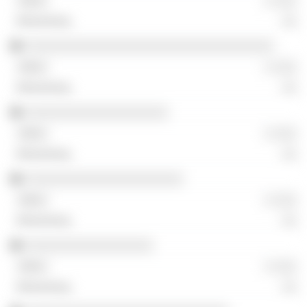
░ ░░░
░░
░░░░░░░░░░░░░░░░░░░░░░░░░░░░░░░░░
░ ░░░
░░
░░░░░░░░░░░░░░░░░░░
░ ░░░
░░
░░░░░░░░░░░░░░░░░░░░░
░ ░░░
░░
░░░░░░░░░░░░░░░░░
░ ░░░
░░