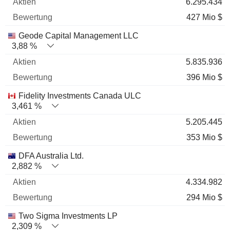
6.295.434
427 Mio $
Geode Capital Management LLC
3,88 %
5.835.936
396 Mio $
Fidelity Investments Canada ULC
3,461 %
5.205.445
353 Mio $
DFA Australia Ltd.
2,882 %
4.334.982
294 Mio $
Two Sigma Investments LP
2,309 %