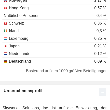
Norwegen
2,17 %
Hong Kong
0,57 %
Natürliche Personen
0,4 %
Schweiz
0,36 %
Irland
0,3 %
Luxemburg
0,25 %
Japan
0,21 %
Niederlande
0,12 %
Deutschland
0,09 %
Schweden
0,08 %
Basierend auf den 1000 größten Beteiligungen
Frankreich
0,08 %
Belgien
0,06 %
Unternehmensprofil
Vereinigte Arabische Emirate
0,05 %
Spanien
0,04 %
Dänemark
0,04 %
Skyworks Solutions, Inc. ist auf die Entwicklung, den