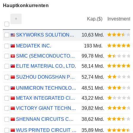
Hauptkonkurrenten
Kap.($)
Investment
SKYWORKS SOLUTIONS, INC.
10,63 Mrd.
MEDIATEK INC.
193 Mrd.
SMIC (SEMICONDUCTOR MANUFACTURING INTERNATIONAL COMPANY)
99,78 Mrd.
ELITE MATERIAL CO., LTD.
58,14 Mrd.
SUZHOU DONGSHAN PRECISION MANUFACTURING CO., LTD.
52,74 Mrd.
UNIMICRON TECHNOLOGY CORP.
48,51 Mrd.
METAX INTEGRATED CIRCUITS (SHANGHAI) CO., LTD.
43,22 Mrd.
VICTORY GIANT TECHNOLOGY (HUIZHOU) CO.,LTD
39,82 Mrd.
SHENNAN CIRCUITS CO., LTD.
38,62 Mrd.
WUS PRINTED CIRCUIT (KUNSHAN) CO., LTD.
35,89 Mrd.