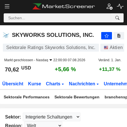
SKYWORKS SOLUTIONS, INC.
70,62
$
+5,66 %
SKYWORKS SOLUTIONS, INC.
Sektorale Ratings Skyworks Solutions, Inc.
Aktien
Markt geschlossen -
Nasdaq
22:00:00 07.08.2026
Veränd. 1. Jan.
USD
+5,66 %
70,62
+11,37 %
Übersicht
Kurse
Charts
Nachrichten
Unterneh
Sektorale Performances
Sektorale Bewertungen
branchensp
Sektor:
Region: