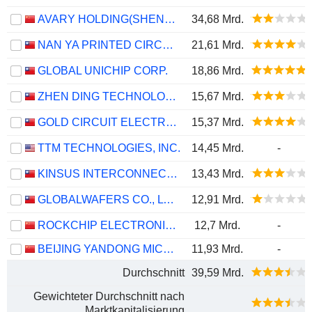
AVARY HOLDING(SHENZHEN)CO., LIMITED
34,68 Mrd.
NAN YA PRINTED CIRCUIT BOARD CORPORATION
21,61 Mrd.
GLOBAL UNICHIP CORP.
18,86 Mrd.
ZHEN DING TECHNOLOGY HOLDING LIMITED
15,67 Mrd.
GOLD CIRCUIT ELECTRONICS LTD.
15,37 Mrd.
TTM TECHNOLOGIES, INC.
14,45 Mrd.
-
KINSUS INTERCONNECT TECHNOLOGY CORP.
13,43 Mrd.
GLOBALWAFERS CO., LTD.
12,91 Mrd.
ROCKCHIP ELECTRONICS CO., LTD.
12,7 Mrd.
-
BEIJING YANDONG MICROELECTRONIC CO., LTD.
11,93 Mrd.
-
Durchschnitt
39,59 Mrd.
Gewichteter Durchschnitt nach
Marktkapitalisierung