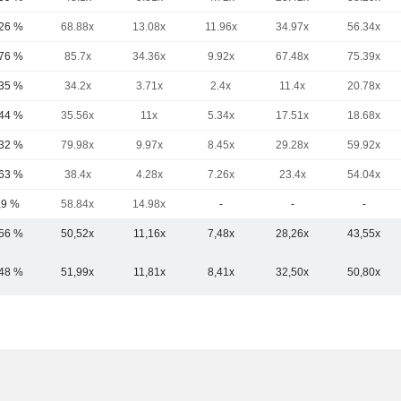
,26 %
68.88x
13.08x
11.96x
34.97x
56.34x
,76 %
85.7x
34.36x
9.92x
67.48x
75.39x
,35 %
34.2x
3.71x
2.4x
11.4x
20.78x
,44 %
35.56x
11x
5.34x
17.51x
18.68x
,32 %
79.98x
9.97x
8.45x
29.28x
59.92x
,63 %
38.4x
4.28x
7.26x
23.4x
54.04x
,9 %
58.84x
14.98x
-
-
-
,56 %
50,52x
11,16x
7,48x
28,26x
43,55x
,48 %
51,99x
11,81x
8,41x
32,50x
50,80x