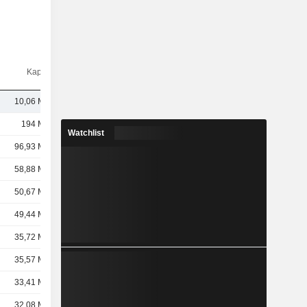
Kap.($)
10,06 Mrd.
194 Mrd.
Watchlist
96,93 Mrd.
58,88 Mrd.
50,67 Mrd.
49,44 Mrd.
35,72 Mrd.
35,57 Mrd.
33,41 Mrd.
32,08 Mrd.