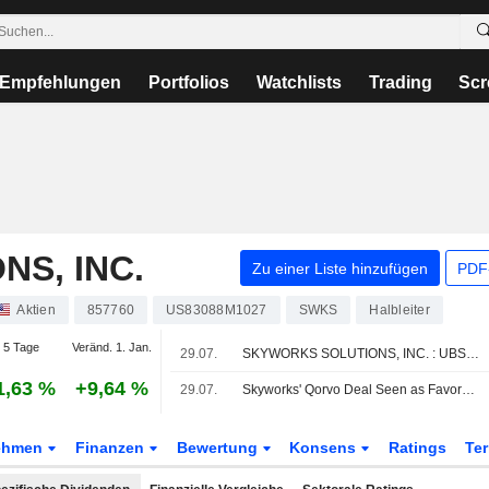
Empfehlungen
Portfolios
Watchlists
Trading
Scr
S, INC.
Zu einer Liste hinzufügen
PDF-
Aktien
857760
US83088M1027
SWKS
Halbleiter
 5 Tage
Veränd. 1. Jan.
29.07.
SKYWORKS SOLUTIONS, INC. : UBS bekräftigt seine neutrale Bewertung
1,63 %
+9,64 %
29.07.
Skyworks' Qorvo Deal Seen as Favorable Amid Steady Core Trends, RBC Says
ehmen
Finanzen
Bewertung
Konsens
Ratings
Te