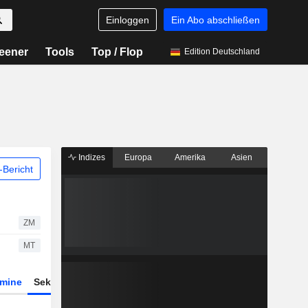
Einloggen
Ein Abo abschließen
eener
Tools
Top / Flop
Edition Deutschland
Indizes
Europa
Amerika
Asien
Bericht
ZM
MT
rmine
Sektor
Derivate
ETFs