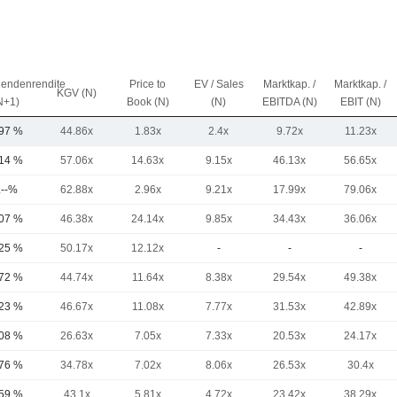
dendenrendite
Price to
EV / Sales
Marktkap. /
Marktkap. /
KGV (N)
N+1)
Book (N)
(N)
EBITDA (N)
EBIT (N)
,97 %
44.86x
1.83x
2.4x
9.72x
11.23x
,14 %
57.06x
14.63x
9.15x
46.13x
56.65x
.--%
62.88x
2.96x
9.21x
17.99x
79.06x
,07 %
46.38x
24.14x
9.85x
34.43x
36.06x
,25 %
50.17x
12.12x
-
-
-
,72 %
44.74x
11.64x
8.38x
29.54x
49.38x
,23 %
46.67x
11.08x
7.77x
31.53x
42.89x
,08 %
26.63x
7.05x
7.33x
20.53x
24.17x
,76 %
34.78x
7.02x
8.06x
26.53x
30.4x
,59 %
43.1x
5.81x
4.72x
23.42x
38.29x