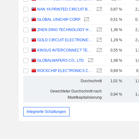
NAN YA PRINTED CIRCUIT BOARD CORPORATION
0,87 %
2
GLOBAL UNICHIP CORP.
0,51 %
0
ZHEN DING TECHNOLOGY HOLDING LIMITED
1,36 %
2
GOLD CIRCUIT ELECTRONICS LTD.
1,29 %
2
KINSUS INTERCONNECT TECHNOLOGY CORP.
0,55 %
1
GLOBALWAFERS CO., LTD.
1,08 %
1
ROCKCHIP ELECTRONICS CO., LTD.
0,69 %
0
Durchschnitt
1,01 %
1
Gewichteter Durchschnitt nach
0,94 %
1
Marktkapitalisierung
Integrierte Schaltungen