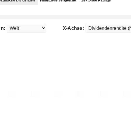
ezifische Dividenden
Finanzielle Vergleiche
Sektorale Ratings
on:
X-Achse: