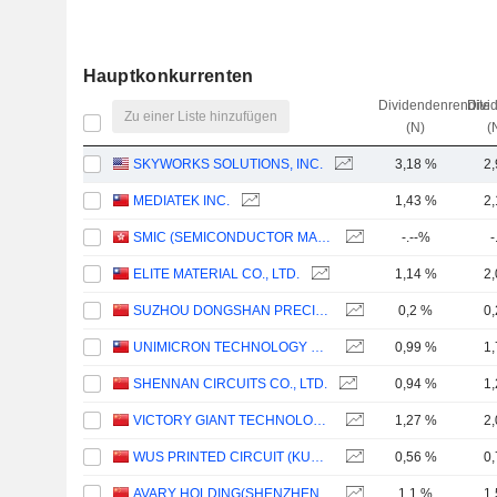
Hauptkonkurrenten
Dividendenrendite
Divi
Zu einer Liste hinzufügen
(N)
(
SKYWORKS SOLUTIONS, INC.
3,18 %
2
MEDIATEK INC.
1,43 %
2
SMIC (SEMICONDUCTOR MANUFACTURING INTERNATIONAL COMPANY)
-.--%
-
ELITE MATERIAL CO., LTD.
1,14 %
2
SUZHOU DONGSHAN PRECISION MANUFACTURING CO., LTD.
0,2 %
0
UNIMICRON TECHNOLOGY CORP.
0,99 %
1
SHENNAN CIRCUITS CO., LTD.
0,94 %
1
VICTORY GIANT TECHNOLOGY (HUIZHOU) CO.,LTD
1,27 %
2
WUS PRINTED CIRCUIT (KUNSHAN) CO., LTD.
0,56 %
0
AVARY HOLDING(SHENZHEN)CO., LIMITED
1,1 %
1