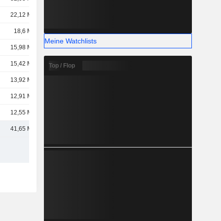
22,12 Mrd.
18,6 Mrd.
Meine Watchlists
15,98 Mrd.
15,42 Mrd.
Top / Flop
13,92 Mrd.
12,91 Mrd.
12,55 Mrd.
41,65 Mrd.