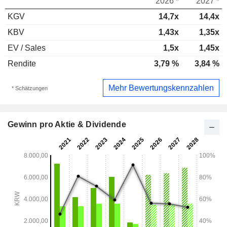
2026 *
2027 *
KGV
14,7x
14,4x
KBV
1,43x
1,35x
EV / Sales
1,5x
1,45x
Rendite
3,79 %
3,84 %
Mehr Bewertungskennzahlen
* Schätzungen
Gewinn pro Aktie & Dividende