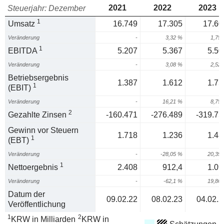
2021
2022
2023
Steuerjahr: Dezember
1
Umsatz
16.749
17.305
17.60
Veränderung
-
3,32 %
1,75
1
EBITDA
5.207
5.367
5.50
Veränderung
-
3,08 %
2,52
Betriebsergebnis
1.387
1.612
1.75
1
(EBIT)
Veränderung
-
16,21 %
8,75
2
Gezahlte Zinsen
-160.471
-276.489
-319.75
Gewinn vor Steuern
1.718
1.236
1.48
1
(EBT)
Veränderung
-
-28,05 %
20,39
1
Nettoergebnis
2.408
912,4
1.09
Veränderung
-
-62,1 %
19,86
Datum der
09.02.22
08.02.23
04.02.2
Veröffentlichung
1
2
KRW in Milliarden
KRW in