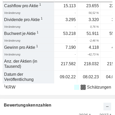
1
Cashflow pro Aktie
15.113
23.655
22
Veränderung
-
56,52 %
-3
1
Dividende pro Aktie
3.295
3.320
3
Veränderung
-
0,76 %
6
1
Buchwert je Aktie
53.218
51.911
55
Veränderung
-
-2,46 %
6
1
Gewinn pro Aktie
7.190
4.118
4
Veränderung
-
-42,73 %
2
Anz. der Aktien (in
217.582
218.032
215
Tausend)
Datum der
09.02.22
08.02.23
04.0
Veröffentlichung
1
KRW
Schätzungen
Bewertungskennzahlen