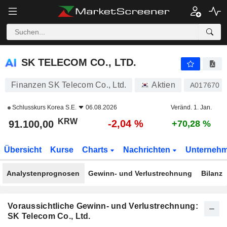
SK TELECOM CO., LTD.
91.100,00
₩
-2,04 %
SK TELECOM CO., LTD.
Finanzen SK Telecom Co., Ltd.
Aktien
A017670
Schlusskurs
Korea S.E.
06.08.2026
Veränd. 1. Jan.
KRW
-2,04 %
91.100,00
+70,28 %
Übersicht
Kurse
Charts
Nachrichten
Unterneh
Analystenprognosen
Gewinn- und Verlustrechnung
Bilanz
Voraussichtliche Gewinn- und Verlustrechnung:
SK Telecom Co., Ltd.