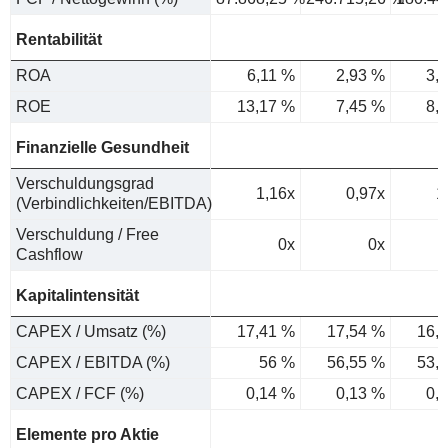
Rentabilität
ROA
6,11 %
2,93 %
3,
ROE
13,17 %
7,45 %
8,
Finanzielle Gesundheit
Verschuldungsgrad
1,16x
0,97x
1
(Verbindlichkeiten/EBITDA)
Verschuldung / Free
0x
0x
Cashflow
Kapitalintensität
CAPEX / Umsatz (%)
17,41 %
17,54 %
16,
CAPEX / EBITDA (%)
56 %
56,55 %
53,
CAPEX / FCF (%)
0,14 %
0,13 %
0,
Elemente pro Aktie