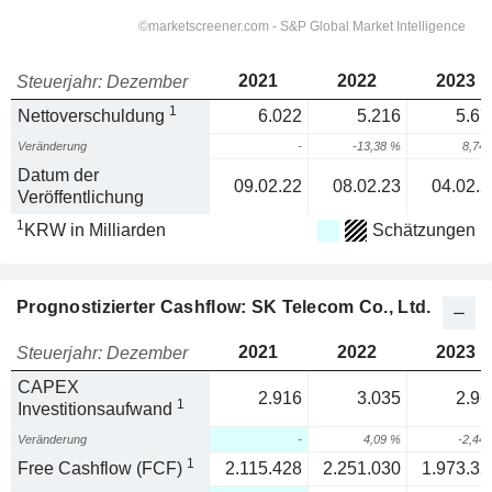
2021
2022
2023
Steuerjahr: Dezember
1
Nettoverschuldung
6.022
5.216
5.67
Veränderung
-
-13,38 %
8,74
Datum der
09.02.22
08.02.23
04.02.2
Veröffentlichung
1
KRW in Milliarden
Schätzungen
Prognostizierter Cashflow: SK Telecom Co., Ltd.
2021
2022
2023
Steuerjahr: Dezember
CAPEX
2.916
3.035
2.96
1
Investitionsaufwand
Veränderung
-
4,09 %
-2,44
1
Free Cashflow (FCF)
2.115.428
2.251.030
1.973.32