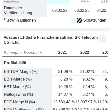
Veränderung
-
6,41 %
-12,34
Datum der
09.02.22
08.02.23
04.02.2
Veröffentlichung
1
KRW in Millionen
Schätzungen
Voraussichtliche Finanzkennzahlen: SK Telecom
Co., Ltd.
2021
2022
202
Steuerjahr: Dezember
Profitabilität
EBITDA-Marge (%)
31,09 %
31,02 %
31,
EBIT-Marge (%)
8,28 %
9,32 %
9,
EBT-Marge (%)
10,26 %
7,14 %
8,
Nettogewinn (%)
14,37 %
5,27 %
6,
FCF-Marge N (%)
12.630,48 %
13.007,97 %
11.206
FCF / Nettogewinn (%)
87.868,25 %
246.715,26 %
180.44