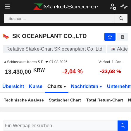
SK OCEANPLANT CO.,LTD
13.430,00
₩
-2,04 %
SK OCEANPLANT CO.,LTD
Relative Stärke-Chart SK oceanplant Co.,Ltd
Aktien
Schlusskurs
Korea S.E.
07.08.2026
Veränd. 1. Jan.
KRW
-2,04 %
13.430,00
-33,68 %
Übersicht
Kurse
Charts
Nachrichten
Unterneh
Technische Analyse
Statischer Chart
Total Return-Chart
N