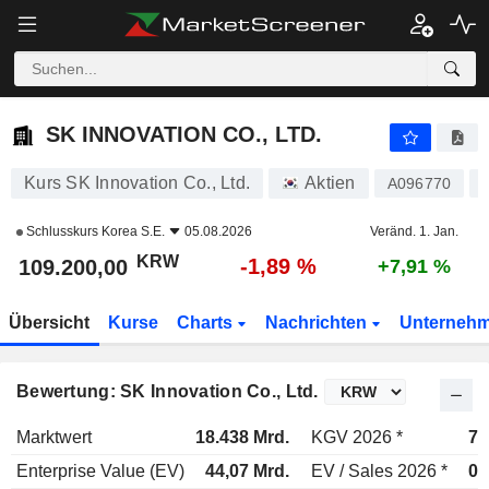
SK INNOVATION CO., LTD.
109.200,00
₩
-1,89 %
SK INNOVATION CO., LTD.
Kurs SK Innovation Co., Ltd.
Aktien
A096770
Schlusskurs
Korea S.E.
05.08.2026
Veränd. 1. Jan.
KRW
-1,89 %
109.200,00
+7,91 %
Übersicht
Kurse
Charts
Nachrichten
Unterneh
Bewertung: SK Innovation Co., Ltd.
Marktwert
18.438 Mrd.
KGV 2026 *
7,
Enterprise Value (EV)
44,07 Mrd.
EV / Sales 2026 *
0,