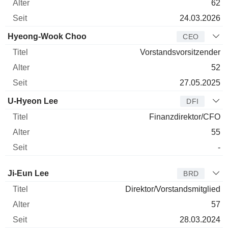
62
24.03.2026
Hyeong-Wook Choo
CEO
Vorstandsvorsitzender
52
27.05.2025
U-Hyeon Lee
DFI
Finanzdirektor/CFO
55
-
Verwaltungsratsmitglied
Titel
Alter
Seit
Ji-Eun Lee
BRD
Direktor/Vorstandsmitglied
57
28.03.2024