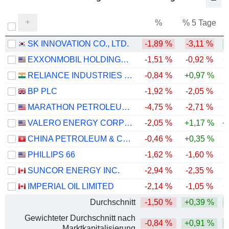
%
% 5 Tage
%
SK INNOVATION CO., LTD.
-1,89 %
-3,11 %
EXXONMOBIL HOLDINGS CORPORATION
-1,51 %
-0,92 %
+
RELIANCE INDUSTRIES LTD
-0,84 %
+0,97 %
BP PLC
-1,92 %
-2,05 %
+
MARATHON PETROLEUM CORPORATION
-4,75 %
-2,71 %
+
VALERO ENERGY CORPORATION
-2,05 %
+1,17 %
+
CHINA PETROLEUM & CHEMICAL CORPORATION
-0,46 %
+0,35 %
PHILLIPS 66
-1,62 %
-1,60 %
+
SUNCOR ENERGY INC.
-2,94 %
-2,35 %
+
IMPERIAL OIL LIMITED
-2,14 %
-1,05 %
+
Durchschnitt
-1,50 %
+0,39 %
+
Gewichteter Durchschnitt nach
-0,84 %
+0,91 %
+
Marktkapitalisierung