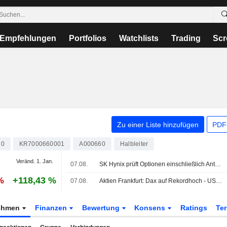
Empfehlungen
Portfolios
Watchlists
Trading
Scr
Zu einer Liste hinzufügen
PDF-
60
KR7000660001
A000660
Halbleiter
Veränd. 1. Jan.
07.08.
SK Hynix prüft Optionen einschließlich Anteilsverkauf für Werk in Chongqing
%
+118,43 %
07.08.
Aktien Frankfurt: Dax auf Rekordhoch - US-Jobdaten mindern Zinssorgen
ehmen
Finanzen
Bewertung
Konsens
Ratings
Te