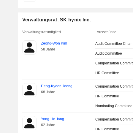
Verwaltungsrat: SK hynix Inc.
Verwaltungsratsmitglied
Ausschüsse
Zeong-Won Kim
Audit Committee Chair
58 Jahre
Audit Committee
Compensation Commit
HR Committee
Deog-Kyoon Jeong
Compensation Commit
68 Jahre
HR Committee
Nominating Committee
Yong-Ho Jang
Compensation Commit
62 Jahre
HR Committee