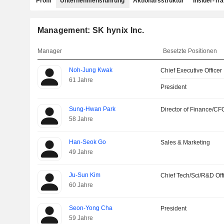
Profil
Unternehmensführung
Aktionärsstruktur
Insider-Tr
Management: SK hynix Inc.
Manager
Besetzte Positionen
Noh-Jung Kwak
Chief Executive Officer
61 Jahre
President
Sung-Hwan Park
Director of Finance/CF
58 Jahre
Han-Seok Go
Sales & Marketing
49 Jahre
Ju-Sun Kim
Chief Tech/Sci/R&D Off
60 Jahre
Seon-Yong Cha
President
59 Jahre