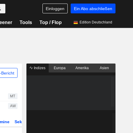
Einloggen
Ein Abo abschließen
eener
Tools
Top / Flop
Edition Deutschland
Indizes
Europa
Amerika
Asien
Bericht
MT
AW
rmine
Sektor
ETFs