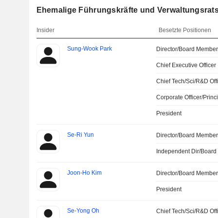
Ehemalige Führungskräfte und Verwaltungsratsm
Insider
Besetzte Positionen
Sung-Wook Park
Director/Board Membe
Chief Executive Officer
Chief Tech/Sci/R&D Off
Corporate Officer/Princ
President
Se-Ri Yun
Director/Board Membe
Independent Dir/Boar
Joon-Ho Kim
Director/Board Membe
President
Se-Yong Oh
Chief Tech/Sci/R&D Off