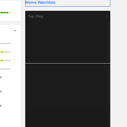
Meine Watchlists
Top / Flop
n
n
n