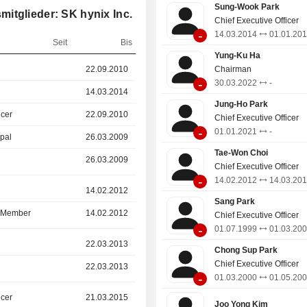
Geräten, digitalen Spiegelrefl
Sung-Wook Park
itglieder: SK hynix Inc.
(DSLR), Camcordern, Auto
Chief Executive Officer
-
Sicherheitsausrüstung, Spielkon
14.03.2014
01.01.20
Seit
Bis
Haushaltsgeräten zum Eins
Yung-Ku Ha
Unternehmen vertreibt seine Produ
r
22.09.2010
-
Chairman
auf dem heimischen Markt als auch i
-
30.03.2022
-
14.03.2014
01.01.2018
Jung-Ho Park
icer
22.09.2010
19.02.2013
Chief Executive Officer
-
01.01.2021
-
ipal
26.03.2009
01.01.2022
Tae-Won Choi
26.03.2009
24.03.2017
Chief Executive Officer
-
14.02.2012
14.03.20
r
14.02.2012
20.03.2015
Sang Park
d Member
14.02.2012
20.03.2015
Chief Executive Officer
-
01.07.1999
01.03.20
r
22.03.2013
-
Chong Sup Park
Chief Executive Officer
22.03.2013
-
-
01.03.2000
01.05.20
icer
21.03.2015
-
Joo Yong Kim