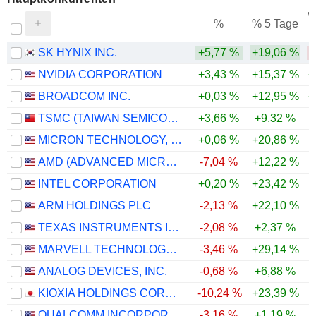
V
%
% 5 Tage
SK HYNIX INC.
+5,77 %
+19,06 %
-
NVIDIA CORPORATION
+3,43 %
+15,37 %
+
BROADCOM INC.
+0,03 %
+12,95 %
+
TSMC (TAIWAN SEMICONDUCTOR MANUFACTURING COMPANY)
+3,66 %
+9,32 %
MICRON TECHNOLOGY, INC.
+0,06 %
+20,86 %
AMD (ADVANCED MICRO DEVICES)
-7,04 %
+12,22 %
INTEL CORPORATION
+0,20 %
+23,42 %
-
ARM HOLDINGS PLC
-2,13 %
+22,10 %
-
TEXAS INSTRUMENTS INCORPORATED
-2,08 %
+2,37 %
MARVELL TECHNOLOGY GROUP LTD
-3,46 %
+29,14 %
-
ANALOG DEVICES, INC.
-0,68 %
+6,88 %
KIOXIA HOLDINGS CORPORATION
-10,24 %
+23,39 %
-
QUALCOMM INCORPORATED
-3,16 %
+1,19 %
-