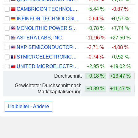
CAMBRICON TECHNOLOGIES CORPORATION LIMITED
+5,44 %
-0,87 %
-
INFINEON TECHNOLOGIES AG
-0,64 %
+0,57 %
-
MONOLITHIC POWER SYSTEMS, INC.
+0,78 %
+7,74 %
ASTERA LABS, INC.
-11,96 %
+27,50 %
-
NXP SEMICONDUCTORS N.V.
-2,71 %
-4,08 %
-
STMICROELECTRONICS N.V.
-0,74 %
+0,52 %
-
UNITED MICROELECTRONICS CORPORATION
+2,95 %
+19,02 %
-
Durchschnitt
+0,18 %
+13,47 %
-
Gewichteter Durchschnitt nach
+0,89 %
+11,47 %
Marktkapitalisierung
Halbleiter - Andere