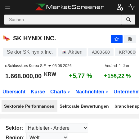
SK HYNIX INC.
1.668.000,00
₩
+5,77 %
SK HYNIX INC.
Sektor SK hynix Inc.
Aktien
A000660
KR70006
Schlusskurs
Korea S.E.
05.08.2026
Veränd. 1. Jan.
KRW
+5,77 %
1.668.000,00
+156,22 %
Übersicht
Kurse
Charts
Nachrichten
Unterneh
Sektorale Performances
Sektorale Bewertungen
branchensp
Sektor:
Region: