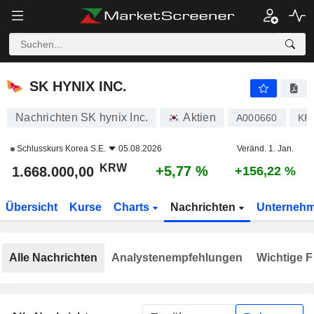
SK HYNIX INC.
1.668.000,00
₩
+5,77 %
SK HYNIX INC.
Nachrichten SK hynix Inc.
Aktien
A000660
KR
Schlusskurs
Korea S.E.
05.08.2026
Veränd. 1. Jan.
KRW
+5,77 %
1.668.000,00
+156,22 %
Übersicht
Kurse
Charts
Nachrichten
Unterneh
Alle Nachrichten
Analystenempfehlungen
Wichtige F