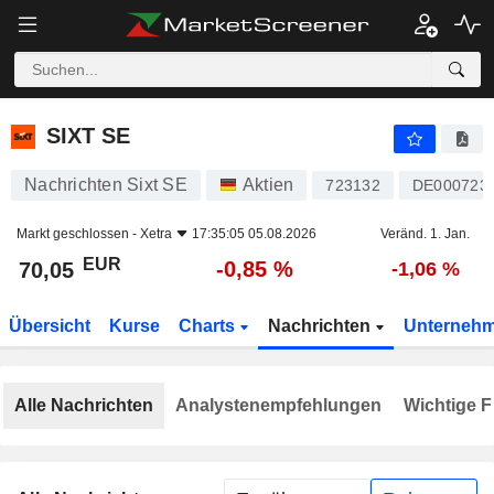
SIXT SE
70,05
€
-0,85 %
SIXT SE
Nachrichten Sixt SE
Aktien
723132
DE000723
Markt geschlossen -
Xetra
17:35:05 05.08.2026
Veränd. 1. Jan.
EUR
-0,85 %
70,05
-1,06 %
Übersicht
Kurse
Charts
Nachrichten
Unterneh
Alle Nachrichten
Analystenempfehlungen
Wichtige F