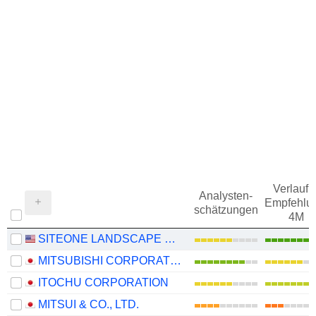
Verlauf d
Analysten-
Empfehlu
schätzungen
4M
SITEONE LANDSCAPE SUPPLY, INC.
MITSUBISHI CORPORATION
ITOCHU CORPORATION
MITSUI & CO., LTD.