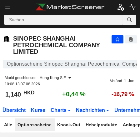
SINOPEC SHANGHAI PETROCHEMICAL COMPANY LIMITED
1,140
$
+0,44 %
SINOPEC SHANGHAI
PETROCHEMICAL COMPANY
LIMITED
Optionsscheine Sinopec Shanghai Petrochemical Compan
Markt geschlossen -
Hong Kong S.E.
Veränd. 1. Jan.
10:08:13 07.08.2026
HKD
+0,44 %
1,140
-16,79 %
Übersicht
Kurse
Charts
Nachrichten
Unterneh
Alle
Optionsscheine
Knock-Out
Hebelprodukte
Anlagep