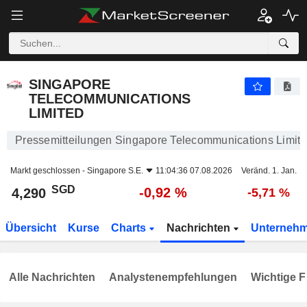
SINGAPORE TELECOMMUNICATIONS LIMITED
4,290
$
-0,92 %
SINGAPORE
TELECOMMUNICATIONS
LIMITED
Pressemitteilungen Singapore Telecommunications Limit
Markt geschlossen -
Singapore S.E.
11:04:36 07.08.2026
Veränd. 1. Jan.
SGD
-0,92 %
4,290
-5,71 %
Übersicht
Kurse
Charts
Nachrichten
Unterneh
Alle Nachrichten
Analystenempfehlungen
Wichtige F