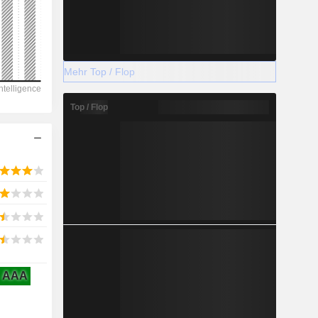
2028
Mehr Top / Flop
1.658
Top / Flop
-9,55 %
-
2028
258,1
AAA
2,86 %
341,3