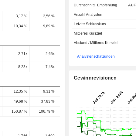
Durchschnittl. Empfehlung
AUF
Anzahl Analysten
3,17 %
2,56 %
-1,18 %
3,58 %
3,37 
Letzter Schlusskurs
10,34 %
9,89 %
7,98 %
9,62 %
10,89 
Mittleres Kursziel
Abstand / Mittleres Kursziel
2,71x
2,65x
2,99x
2,51x
2,2
Analystenschätzungen
8,23x
7,48x
11,22x
8,64x
5,83
Gewinnrevisionen
12,35 %
9,31 %
8,78 %
7,57 %
7,41 
49,68 %
37,83 %
39,74 %
31,03 %
30,13 
150,87 %
106,79 %
149,37 %
106,9 %
79,83 