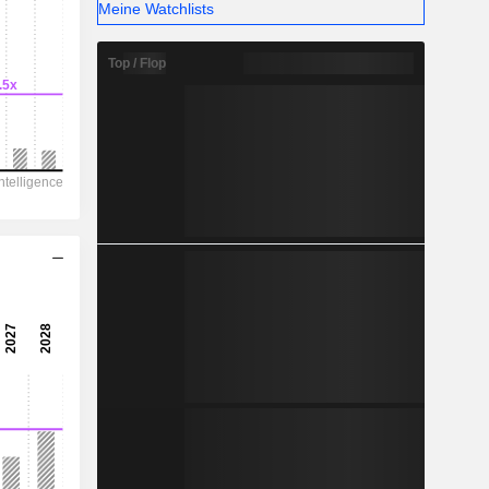
-
Meine Watchlists
Top / Flop