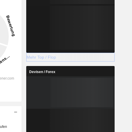
8,6 %
-
2028
Mehr Top / Flop
Devisen / Forex
%
24,99 %
%
16,6 %
%
12,09 %
%
8,87 %
%
9,75 %
%
109,84 %
ufen