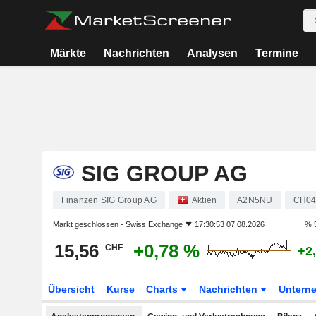
Märkte
Nachrichten
Analysen
Termine
SIG GROUP AG
Finanzen SIG Group AG
Aktien
A2N5NU
CH04
Markt geschlossen -
Swiss Exchange
17:30:53 07.08.2026
% 
15,56
+0,78 %
CHF
+2
Übersicht
Kurse
Charts
Nachrichten
Untern