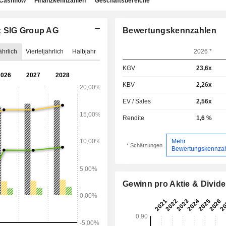
Cashflow
Finanzkennzahlen
Geschäftsbereiche
: SIG Group AG
Bewertungskennzahlen
ährlich
Vierteljährlich
Halbjahr
2026 *
KGV
23,6x
KBV
2,26x
EV / Sales
2,56x
Rendite
1,6 %
Mehr
* Schätzungen
Bewertungskennza
Gewinn pro Aktie & Divid