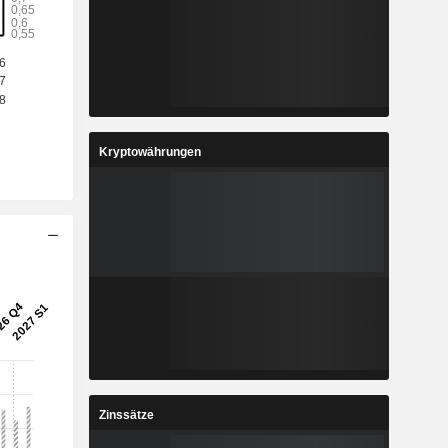
3
1,763
%
8,62 %
8
0,3815
%
15,68 %
1
8,469
%
6,12 %
Kryptowährungen
3
0,805
%
10,38 %
5
382.175
-
-
Zinssätze