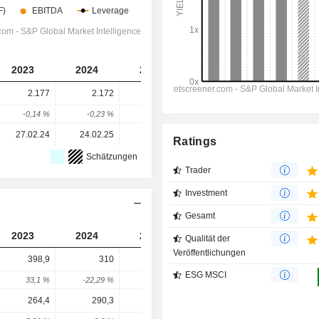
2023
2024
2025
2026
2027
2.177
2.172
2.144
1.995
1.833
-0,14 %
-0,23 %
-1,29 %
-6,94 %
-8,12 %
27.02.24
24.02.25
03.03.26
-
-
Ratings
Schätzungen
Trader
Investment
Gesamt
2023
2024
2025
2026
2027
Qualität der
Veröffentlichungen
398,9
310
285,3
246,9
250,9
ESG MSCI
33,1 %
-22,29 %
-7,97 %
-13,46 %
1,62 %
264,4
290,3
191
231
314,3