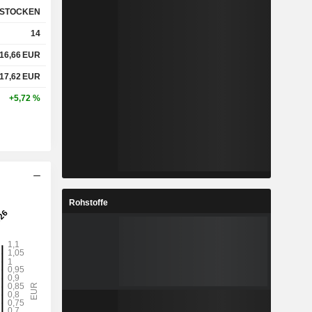
STOCKEN
14
%
3,54 %
16,66
EUR
%
11,28 %
17,62
EUR
+5,72 %
x
1,89x
x
4,86x
Rohstoffe
%
7,37 %
%
29,49 %
%
75,61 %