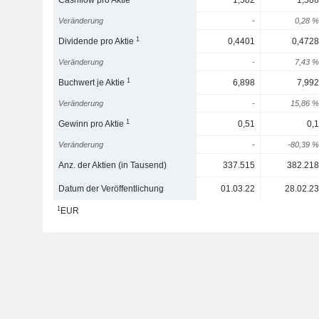
Cashflow pro Aktie
1,582
1,586
Veränderung
-
0,28 %
1
Dividende pro Aktie
0,4401
0,4728
Veränderung
-
7,43 %
1
Buchwert je Aktie
6,898
7,992
Veränderung
-
15,86 %
1
Gewinn pro Aktie
0,51
0,1
Veränderung
-
-80,39 %
Anz. der Aktien (in Tausend)
337.515
382.218
Datum der Veröffentlichung
01.03.22
28.02.23
1
EUR