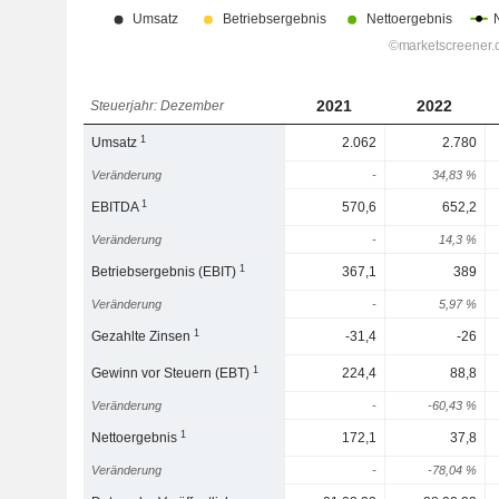
2021
2022
Steuerjahr: Dezember
1
Umsatz
2.062
2.780
Veränderung
-
34,83 %
1
EBITDA
570,6
652,2
Veränderung
-
14,3 %
1
Betriebsergebnis (EBIT)
367,1
389
Veränderung
-
5,97 %
1
Gezahlte Zinsen
-31,4
-26
1
Gewinn vor Steuern (EBT)
224,4
88,8
Veränderung
-
-60,43 %
1
Nettoergebnis
172,1
37,8
Veränderung
-
-78,04 %