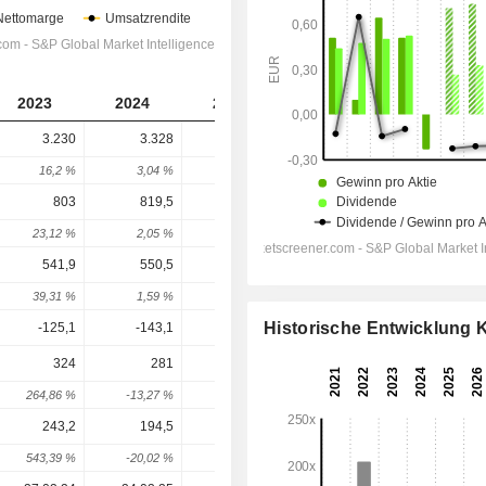
2023
2024
2025
2026
2027
3.230
3.328
3.250
3.262
3.384
16,2 %
3,04 %
-2,36 %
0,36 %
3,75 %
803
819,5
718
795,7
832,6
23,12 %
2,05 %
-12,39 %
10,82 %
4,64 %
541,9
550,5
442
514,2
533,5
39,31 %
1,59 %
-19,71 %
16,34 %
3,74 %
Historische Entwicklung
-125,1
-143,1
-126,3
-121,4
-110,4
324
281
-46,8
367,7
378,9
264,86 %
-13,27 %
-116,65 %
885,78 %
3,02 %
243,2
194,5
-87
272,3
281,2
543,39 %
-20,02 %
-144,73 %
412,94 %
3,3 %