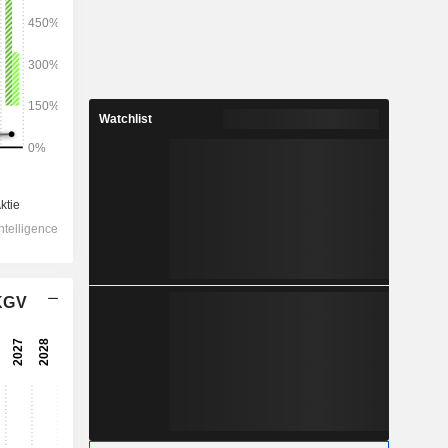
2028
Watchlist
3.502
3,47 %
875
5,1 %
581,2
8,95 %
 KGV
-108,9
423,2
11,71 %
310,7
10,48 %