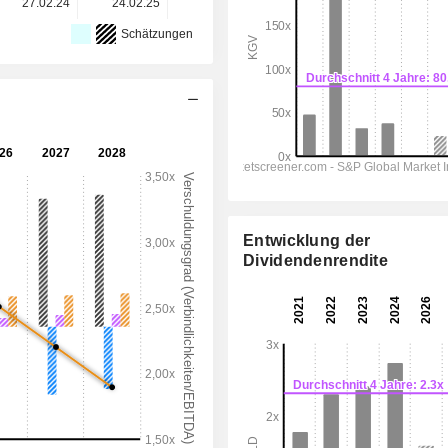
27.02.24
24.02.25
03.03.26
-
-
Schätzungen
Entwicklung der
Dividendenrendite