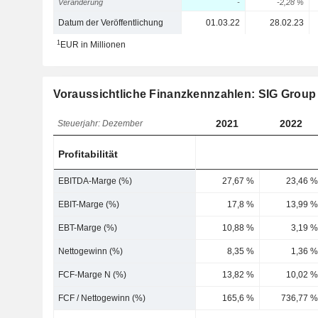
Veränderung
-
-2,28 %
Datum der Veröffentlichung
01.03.22
28.02.23
1
EUR in Millionen
Voraussichtliche Finanzkennzahlen: SIG Group
2021
2022
Steuerjahr: Dezember
Profitabilität
EBITDA-Marge (%)
27,67 %
23,46 %
EBIT-Marge (%)
17,8 %
13,99 %
EBT-Marge (%)
10,88 %
3,19 %
Nettogewinn (%)
8,35 %
1,36 %
FCF-Marge N (%)
13,82 %
10,02 %
FCF / Nettogewinn (%)
165,6 %
736,77 %