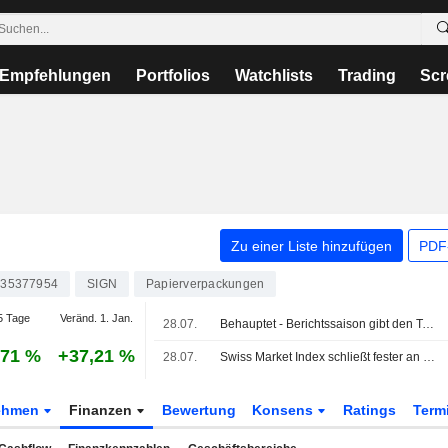
Empfehlungen
Portfolios
Watchlists
Trading
Scr
Zu einer Liste hinzufügen
PDF-
35377954
SIGN
Papierverpackungen
5 Tage
Veränd. 1. Jan.
28.07.
Behauptet - Berichtssaison gibt den Takt vor
,71 %
+37,21 %
28.07.
Swiss Market Index schließt fester an einem ereignisreichen Tag der Berichtssaison
ehmen
Finanzen
Bewertung
Konsens
Ratings
Term