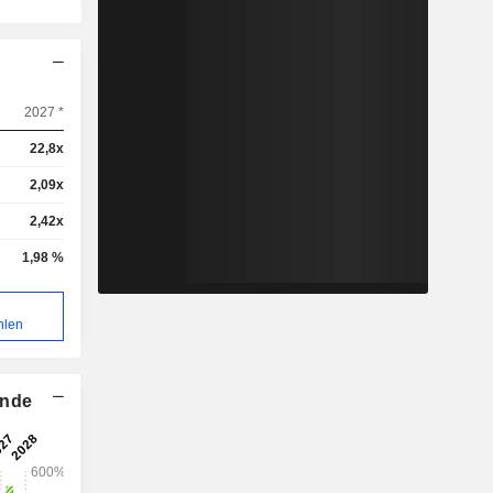
2027 *
22,8x
2,09x
2,42x
1,98 %
hlen
ende