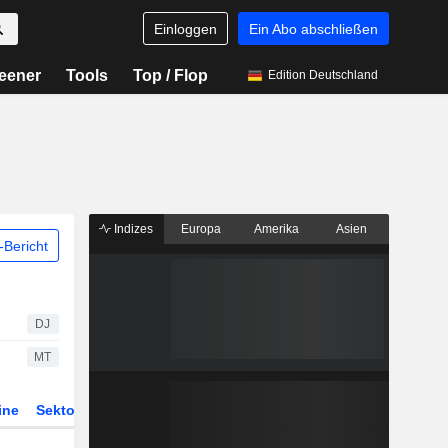
Einloggen
Ein Abo abschließen
eener
Tools
Top / Flop
Edition Deutschland
Indizes
Europa
Amerika
Asien
Bericht
DJ
MT
ine
Sektor
Derivate
ETFs