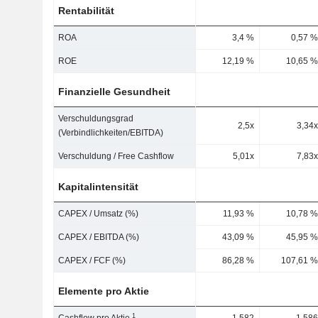
Rentabilität
ROA
3,4 %
0,57 %
ROE
12,19 %
10,65 %
Finanzielle Gesundheit
Verschuldungsgrad
2,5x
3,34x
(Verbindlichkeiten/EBITDA)
Verschuldung / Free Cashflow
5,01x
7,83x
Kapitalintensität
CAPEX / Umsatz (%)
11,93 %
10,78 %
CAPEX / EBITDA (%)
43,09 %
45,95 %
CAPEX / FCF (%)
86,28 %
107,61 %
Elemente pro Aktie
1