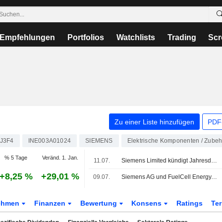
Empfehlungen
Portfolios
Watchlists
Trading
Scr
Zu einer Liste hinzufügen
PDF-
J3F4
INE003A01024
SIEMENS
Elektrische Komponenten / Zubeh
% 5 Tage
Veränd. 1. Jan.
11.07.
Siemens Limited kündigt Jahresdividende an, zahlbar am 12. September 2026
+8,25 %
+29,01 %
09.07.
Siemens AG und FuelCell Energy, Inc. kooperieren bei skalierbaren Brennstoffzellen-Stromlösungen
ehmen
Finanzen
Bewertung
Konsens
Ratings
Te