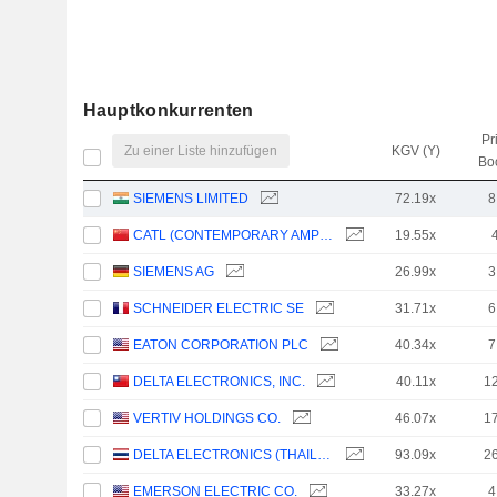
Hauptkonkurrenten
Pr
Zu einer Liste hinzufügen
KGV (Y)
Bo
SIEMENS LIMITED
72.19x
8
CATL (CONTEMPORARY AMPEREX TECHNOLOGY)
19.55x
SIEMENS AG
26.99x
3
SCHNEIDER ELECTRIC SE
31.71x
6
EATON CORPORATION PLC
40.34x
7
DELTA ELECTRONICS, INC.
40.11x
1
VERTIV HOLDINGS CO.
46.07x
1
DELTA ELECTRONICS (THAILAND)
93.09x
2
EMERSON ELECTRIC CO.
33.27x
4