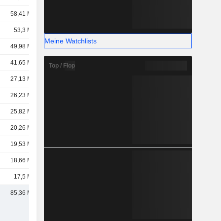
58,41 Mrd.
53,3 Mrd.
Meine Watchlists
49,98 Mrd.
41,65 Mrd.
Top / Flop
27,13 Mrd.
26,23 Mrd.
25,82 Mrd.
20,26 Mrd.
19,53 Mrd.
18,66 Mrd.
17,5 Mrd.
85,36 Mrd.