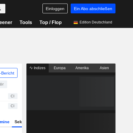
Einloggen
Ein Abo abschließen
eener
Tools
Top / Flop
Edition Deutschland
Indizes
Europa
Amerika
Asien
Bericht
ör
CI
CI
rmine
Sektor
Derivate
ETFs