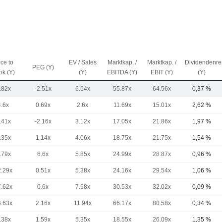
ice to
EV / Sales
Marktkap. /
Marktkap. /
Dividendenre
PEG (Y)
ok (Y)
(Y)
EBITDA (Y)
EBIT (Y)
(Y)
.82x
-2.51x
6.54x
55.87x
64.56x
0,37 %
4.6x
0.69x
2.6x
11.69x
15.01x
2,62 %
.41x
-2.16x
3.12x
17.05x
21.86x
1,97 %
.35x
1.14x
4.06x
18.75x
21.75x
1,54 %
.79x
6.6x
5.85x
24.99x
28.87x
0,96 %
2.29x
0.51x
5.38x
24.16x
29.54x
1,06 %
7.62x
0.6x
7.58x
30.53x
32.02x
0,09 %
6.63x
2.16x
11.94x
66.17x
80.58x
0,34 %
.38x
1.59x
5.35x
18.55x
26.09x
1,35 %