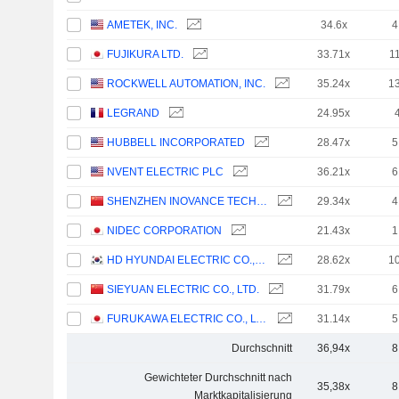
AMETEK, INC.
34.6x
4
FUJIKURA LTD.
33.71x
1
ROCKWELL AUTOMATION, INC.
35.24x
1
LEGRAND
24.95x
HUBBELL INCORPORATED
28.47x
5
NVENT ELECTRIC PLC
36.21x
6
SHENZHEN INOVANCE TECHNOLOGY CO.,LTD
29.34x
4
NIDEC CORPORATION
21.43x
1
HD HYUNDAI ELECTRIC CO., LTD.
28.62x
1
SIEYUAN ELECTRIC CO., LTD.
31.79x
6
FURUKAWA ELECTRIC CO., LTD.
31.14x
5
Durchschnitt
36,94x
8
Gewichteter Durchschnitt nach
35,38x
8
Marktkapitalisierung