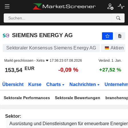
SIEMENS ENERGY AG
153,54
€
-0
SIEMENS ENERGY AG
Sektoraler Konsensus Siemens Energy AG
Aktien
Markt geschlossen -
Xetra
17:36:23 07.08.2026
Veränd. 1. Jan.
EUR
-0,09 %
153,54
+27,52 %
Übersicht
Kurse
Charts
Nachrichten
Unterneh
Sektorale Performances
Sektorale Bewertungen
branchensp
Sektor: