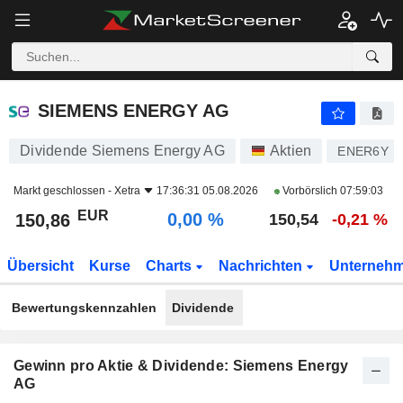
SIEMENS ENERGY AG
150,86
€
0,00 %
SIEMENS ENERGY AG
Dividende Siemens Energy AG
Aktien
ENER6Y
Markt geschlossen -
Xetra
17:36:31 05.08.2026
Vorbörslich
07:59:03
EUR
0,00 %
150,86
150,54
-0,21 %
Übersicht
Kurse
Charts
Nachrichten
Unterneh
Bewertungskennzahlen
Dividende
Gewinn pro Aktie & Dividende: Siemens Energy
AG