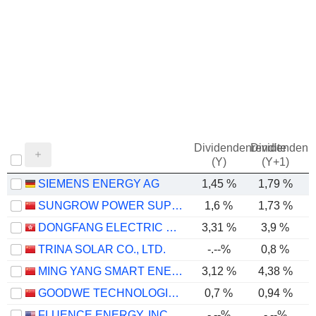
Dividendenrendite
Dividendenre
(Y)
(Y+1)
SIEMENS ENERGY AG
1,45 %
1,79 %
SUNGROW POWER SUPPLY CO., LTD.
1,6 %
1,73 %
DONGFANG ELECTRIC CORPORATION LIMITED
3,31 %
3,9 %
TRINA SOLAR CO., LTD.
-.--%
0,8 %
MING YANG SMART ENERGY GROUP LIMITED
3,12 %
4,38 %
GOODWE TECHNOLOGIES CO., LTD.
0,7 %
0,94 %
FLUENCE ENERGY, INC.
-.--%
-.--%
-