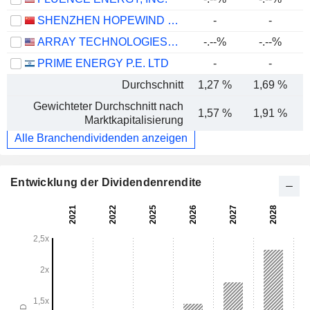
SHENZHEN HOPEWIND ELECTRIC CO., LTD.
-
-
ARRAY TECHNOLOGIES, INC.
-.--%
-.--%
PRIME ENERGY P.E. LTD
-
-
Durchschnitt
1,27 %
1,69 %
Gewichteter Durchschnitt nach
1,57 %
1,91 %
Marktkapitalisierung
Alle Branchendividenden anzeigen
Entwicklung der Dividendenrendite