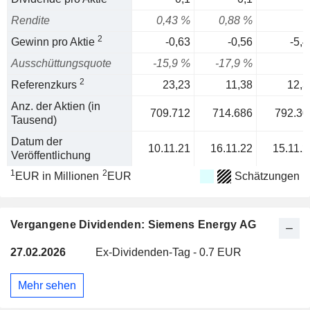
Rendite
0,43 %
0,88 %
2
Gewinn pro Aktie
-0,63
-0,56
-5,4
Ausschüttungsquote
-15,9 %
-17,9 %
2
Referenzkurs
23,23
11,38
12,3
Anz. der Aktien (in
709.712
714.686
792.30
Tausend)
Datum der
10.11.21
16.11.22
15.11.2
Veröffentlichung
1
2
EUR in Millionen
EUR
Schätzungen
Vergangene Dividenden: Siemens Energy AG
27.02.2026
Ex-Dividenden-Tag - 0.7 EUR
Mehr sehen