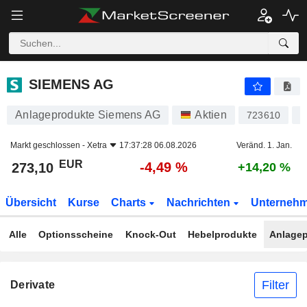
SIEMENS AG
273,10
€
-4,49 %
SIEMENS AG
Anlageprodukte Siemens AG
Aktien
723610
D
Markt geschlossen -
Xetra
17:37:28 06.08.2026
Veränd. 1. Jan.
EUR
-4,49 %
273,10
+14,20 %
Übersicht
Kurse
Charts
Nachrichten
Unterneh
Alle
Optionsscheine
Knock-Out
Hebelprodukte
Anlagep
Filter
Derivate