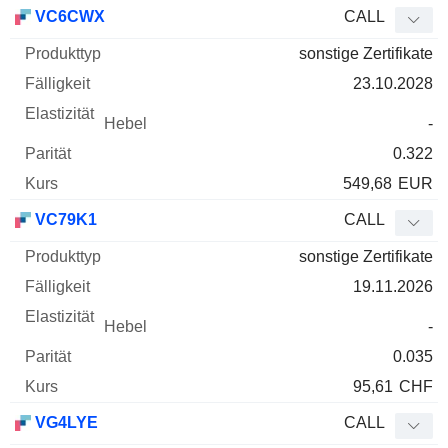
WKN
Typ
Produkttyp
Fälligkeit
Elastizität
Hebel
Parität
VC6CWX
CALL
sonstige Zertifikate
23.10.2028
-
0.322
549,68
EUR
VC79K1
CALL
sonstige Zertifikate
19.11.2026
-
0.035
95,61
CHF
VG4LYE
CALL