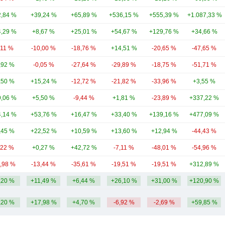
,84 %
+39,24 %
+65,89 %
+536,15 %
+555,39 %
+1.087,33 %
,29 %
+8,67 %
+25,01 %
+54,67 %
+129,76 %
+34,66 %
,11 %
-10,00 %
-18,76 %
+14,51 %
-20,65 %
-47,65 %
,92 %
-0,05 %
-27,64 %
-29,89 %
-18,75 %
-51,71 %
,50 %
+15,24 %
-12,72 %
-21,82 %
-33,96 %
+3,55 %
,06 %
+5,50 %
-9,44 %
+1,81 %
-23,89 %
+337,22 %
,14 %
+53,76 %
+16,47 %
+33,40 %
+139,16 %
+477,09 %
,45 %
+22,52 %
+10,59 %
+13,60 %
+12,94 %
-44,43 %
,22 %
+0,27 %
+42,72 %
-7,11 %
-48,01 %
-54,96 %
6,98 %
-13,44 %
-35,61 %
-19,51 %
-19,51 %
+312,89 %
,20 %
+11,49 %
+6,44 %
+26,10 %
+31,00 %
+120,90 %
,20 %
+17,98 %
+4,70 %
-6,92 %
-2,69 %
+59,85 %