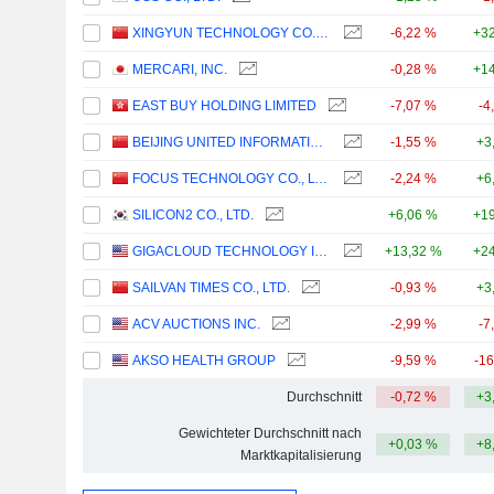
XINGYUN TECHNOLOGY CO., LTD.
-6,22 %
+32
MERCARI, INC.
-0,28 %
+14
EAST BUY HOLDING LIMITED
-7,07 %
-4
BEIJING UNITED INFORMATION TECHNOLOGY CO.,LTD.
-1,55 %
+3
FOCUS TECHNOLOGY CO., LTD.
-2,24 %
+6
SILICON2 CO., LTD.
+6,06 %
+19
GIGACLOUD TECHNOLOGY INC.
+13,32 %
+24
SAILVAN TIMES CO., LTD.
-0,93 %
+3
ACV AUCTIONS INC.
-2,99 %
-7
AKSO HEALTH GROUP
-9,59 %
-1
Durchschnitt
-0,72 %
+3
Gewichteter Durchschnitt nach
+0,03 %
+8
Marktkapitalisierung