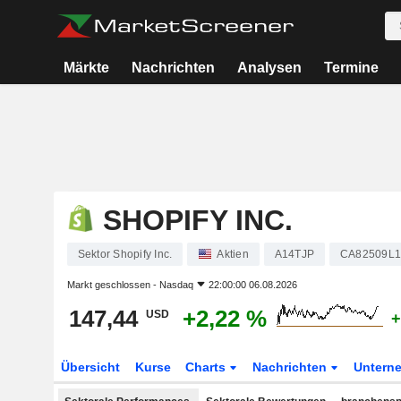
Märkte
Nachrichten
Analysen
Termine
SHOPIFY INC.
Sektor Shopify Inc.
Aktien
A14TJP
CA82509L1
Markt geschlossen -
Nasdaq
22:00:00 06.08.2026
147,44
+2,22 %
USD
+
Übersicht
Kurse
Charts
Nachrichten
Untern