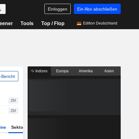
Einloggen
Ein Abo abschließen
eener
Tools
Top / Flop
Edition Deutschland
Indizes
Europa
Amerika
Asien
Bericht
ZM
ZM
ine
Sektor
Derivate
ETFs