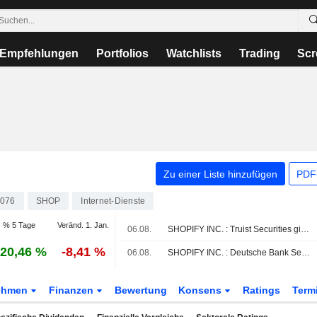
Empfehlungen
Portfolios
Watchlists
Trading
Scr
Zu einer Liste hinzufügen
PDF-
076
SHOP
Internet-Dienste
% 5 Tage
Veränd. 1. Jan.
06.08.
SHOPIFY INC. : Truist Securities gibt eine Kauf-Bewertung ab
20,46 %
-8,41 %
06.08.
SHOPIFY INC. : Deutsche Bank Securities bekräftigt seine Kaufempfehlung
ehmen
Finanzen
Bewertung
Konsens
Ratings
Term