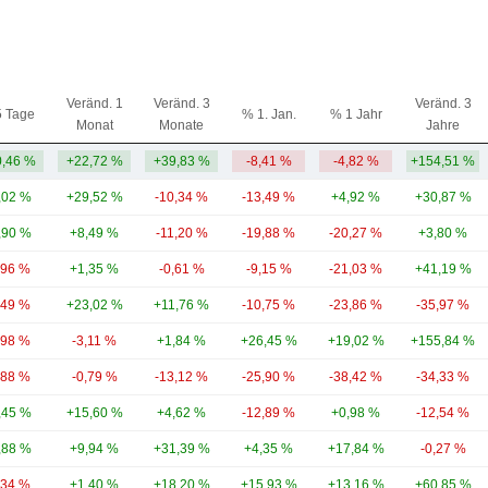
Veränd. 1
Veränd. 3
Veränd. 3
5 Tage
% 1. Jan.
% 1 Jahr
Monat
Monate
Jahre
,46 %
+22,72 %
+39,83 %
-8,41 %
-4,82 %
+154,51 %
,02 %
+29,52 %
-10,34 %
-13,49 %
+4,92 %
+30,87 %
,90 %
+8,49 %
-11,20 %
-19,88 %
-20,27 %
+3,80 %
,96 %
+1,35 %
-0,61 %
-9,15 %
-21,03 %
+41,19 %
,49 %
+23,02 %
+11,76 %
-10,75 %
-23,86 %
-35,97 %
,98 %
-3,11 %
+1,84 %
+26,45 %
+19,02 %
+155,84 %
,88 %
-0,79 %
-13,12 %
-25,90 %
-38,42 %
-34,33 %
,45 %
+15,60 %
+4,62 %
-12,89 %
+0,98 %
-12,54 %
,88 %
+9,94 %
+31,39 %
+4,35 %
+17,84 %
-0,27 %
,34 %
+1,40 %
+18,20 %
+15,93 %
+13,16 %
+60,85 %