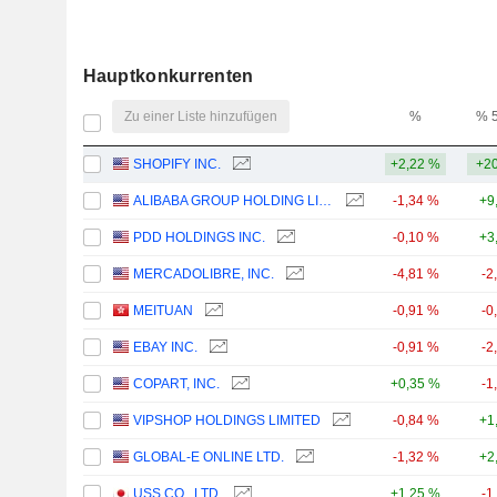
Hauptkonkurrenten
Zu einer Liste hinzufügen
%
% 
SHOPIFY INC.
+2,22 %
+20
ALIBABA GROUP HOLDING LIMITED
-1,34 %
+9
PDD HOLDINGS INC.
-0,10 %
+3
MERCADOLIBRE, INC.
-4,81 %
-2
MEITUAN
-0,91 %
-0
EBAY INC.
-0,91 %
-2
COPART, INC.
+0,35 %
-1
VIPSHOP HOLDINGS LIMITED
-0,84 %
+1
GLOBAL-E ONLINE LTD.
-1,32 %
+2
USS CO., LTD.
+1,25 %
-1