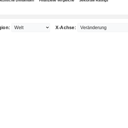
ezifische Dividenden
Finanzielle Vergleiche
Sektorale Ratings
ion:
X-Achse: