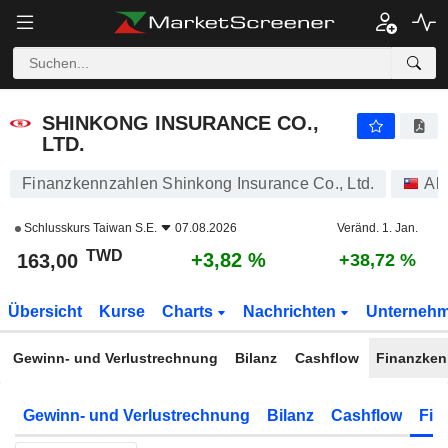
SHINKONG INSURANCE CO., LTD.
163,00
NT$
+3,82 %
SHINKONG INSURANCE CO.,
LTD.
Finanzkennzahlen Shinkong Insurance Co., Ltd.
Akt
Schlusskurs
Taiwan S.E.
07.08.2026
Veränd. 1. Jan.
TWD
+3,82 %
163,00
+38,72 %
Übersicht
Kurse
Charts
Nachrichten
Unterneh
Gewinn- und Verlustrechnung
Bilanz
Cashflow
Finanzken
Gewinn- und Verlustrechnung
Bilanz
Cashflow
Fin