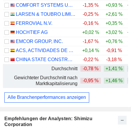
COMFORT SYSTEMS USA, INC.
-1,35 %
+0,93 %
+
LARSEN & TOUBRO LIMITED
-0,25 %
+2,61 %
+
FERROVIAL N.V.
-0,16 %
+0,35 %
+
HOCHTIEF AG
+0,02 %
+3,02 %
+
EMCOR GROUP, INC.
-1,67 %
+0,76 %
+
ACS, ACTIVIDADES DE CONSTRUCCIÓN Y SERVICIOS, S.A.
+0,14 %
-0,91 %
+
CHINA STATE CONSTRUCTION ENGINEERING CORPORATION LIMITED
-0,22 %
-3,18 %
-
Durchschnitt
-0,78 %
+1,41 %
+
Gewichteter Durchschnitt nach
-0,95 %
+1,46 %
+
Marktkapitalisierung
Alle Branchenperformances anzeigen
Empfehlungen der Analysten: Shimizu
Corporation