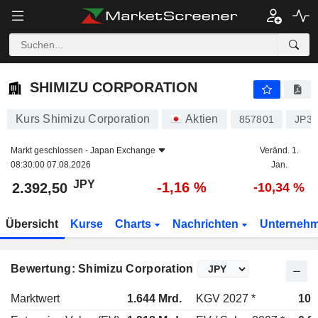
SHIMIZU CORPORATION
2.392,50
¥
-1,16 %
SHIMIZU CORPORATION
Kurs Shimizu Corporation
Aktien
857801
JP33
Markt geschlossen -
Japan Exchange
Veränd. 1.
08:30:00 07.08.2026
Jan.
JPY
-1,16 %
2.392,50
-10,34 %
Übersicht
Kurse
Charts
Nachrichten
Unterneh
Bewertung: Shimizu Corporation
Marktwert
1.644 Mrd.
KGV 2027 *
10,