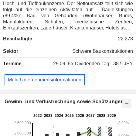
Hoch- und Tiefbaukonzerne. Der Nettoumsatz teilt sich wie
folgt auf die einzelnen Aktivitäten auf: - Bauleistungen
(89,4%): Bau von Gebäuden (Wohnhäuser, Büros,
Manufakturen, Schulen, medizinische Zentren,
Einkaufszentren, Lagerhäuser, Krankenhäuser, Hotels usw.),
Bau von Verkehrs- und Tiefbauinfrastrukturen (Straßen,
Beschäftigte
22.278
Autobahnen, Eisenbahnen, Brücken, Dämme usw.); -
Sonstige (10,6%): Immobilienentwicklung, Vermietung und
Sektor
Schwere Baukonstruktionen
Verkauf von Baumaterialien, Finanzdienstleistungen, usw.
Termine
29.09.
Ex-Dividenden-Tag - 38.5 JPY
Mehr Unternehmensinformationen
Gewinn- und Verlustrechnung sowie Schätzungen