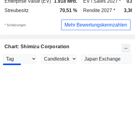
Enterprise Value (EV)
1.918 Mrd.
EV / Sales 2027 *
0,8
Streubesitz
70,51 %
Rendite 2027 *
3,36
Mehr Bewertungskennzahlen
* Schätzungen
Chart: Shimizu Corporation