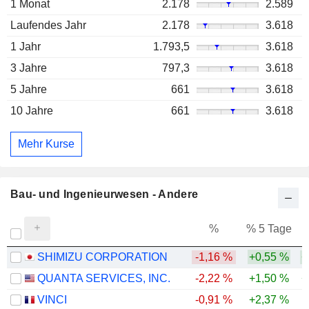
1 Monat
2.178
2.589
Laufendes Jahr
2.178
3.618
1 Jahr
1.793,5
3.618
3 Jahre
797,3
3.618
5 Jahre
661
3.618
10 Jahre
661
3.618
Mehr Kurse
Bau- und Ingenieurwesen - Andere
%
% 5 Tage
%
SHIMIZU CORPORATION
-1,16 %
+0,55 %
+
QUANTA SERVICES, INC.
-2,22 %
+1,50 %
+
VINCI
-0,91 %
+2,37 %