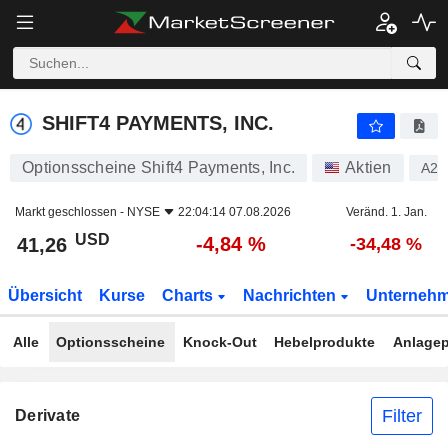
SHIFT4 PAYMENTS, INC.
41,26
$
-4,84 %
SHIFT4 PAYMENTS, INC.
Optionsscheine Shift4 Payments, Inc.
Aktien
A2P
Markt geschlossen -
NYSE
22:04:14 07.08.2026
Veränd. 1. Jan.
USD
-4,84 %
41,26
-34,48 %
Übersicht
Kurse
Charts
Nachrichten
Unterneh
Alle
Optionsscheine
Knock-Out
Hebelprodukte
Anlagep
Filter
Derivate