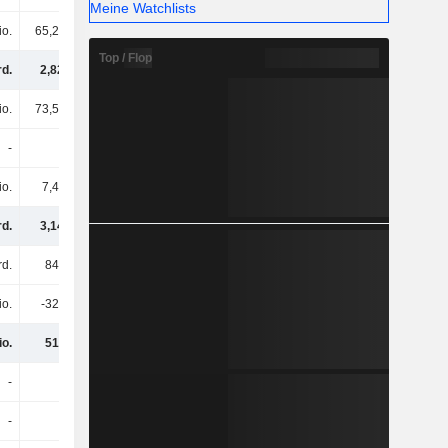
Meine Watchlists
io.
65,25 Mio.
34,84 Mio.
28,25 Mio.
Top / Flop
rd.
2,82 Mrd.
2,43 Mrd.
2,12 Mrd.
io.
73,58 Mio.
35,45 Mio.
13,28 Mio.
-
-
-
-
io.
7,41 Mio.
3,37 Mio.
4,01 Mio.
rd.
3,14 Mrd.
2,64 Mrd.
2,28 Mrd.
rd.
846 Mio.
838 Mio.
838 Mio.
io.
-328 Mio.
-366 Mio.
-408 Mio.
io.
519 Mio.
472 Mio.
430 Mio.
-
-
-
-
-
-
-
-