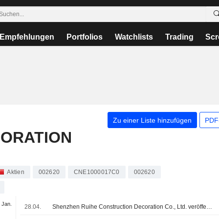
Empfehlungen
Portfolios
Watchlists
Trading
Scr
Zu einer Liste hinzufügen
PDF-
CORATION
Aktien
002620
CNE1000017C0
002620
 Jan.
28.04.
Shenzhen Ruihe Construction Decoration Co., Ltd. veröffentlicht Ergebniszahlen für das erste Quartal zum 31. März 2026