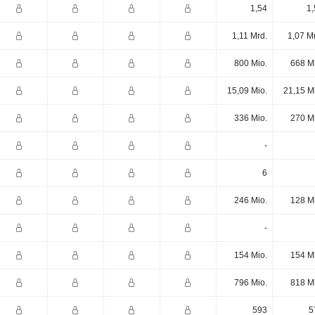
1,54
1,
1,11 Mrd.
1,07 M
800 Mio.
668 M
15,09 Mio.
21,15 M
336 Mio.
270 M
-
6
246 Mio.
128 M
-
154 Mio.
154 M
796 Mio.
818 M
593
5