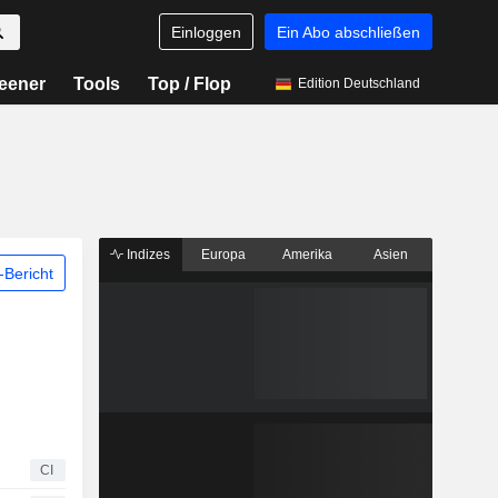
Einloggen
Ein Abo abschließen
eener
Tools
Top / Flop
Edition Deutschland
Indizes
Europa
Amerika
Asien
Bericht
CI