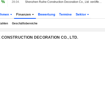
8 %
28.04.
Shenzhen Ruihe Construction Decoration Co., Ltd. veröffentlicht Ergebnisse für das am 31. Dezember 2025 endende Geschäftsjahr
ehmen
Finanzen
Bewertung
Termine
Sektor
zahlen
Geschäftsbereiche
IHE CONSTRUCTION DECORATION CO., LTD.