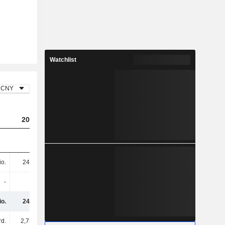
Watchlist
CNY
2023
2024
2025
io.
241 Mio.
170 Mio.
144 Mio.
-
-
-
-
io.
241 Mio.
170 Mio.
144 Mio.
rd.
2,75 Mrd.
2,39 Mrd.
2,09 Mrd.