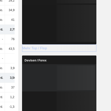
io.
28,21 Mio.
9,01 Mio.
8 Mio.
io.
34,92 Mio.
22,77 Mio.
9,75 Mio.
io.
413 Mio.
324 Mio.
252 Mio.
rd.
2,75 Mrd.
2,55 Mrd.
2,82 Mrd.
-
761 Mio.
644 Mio.
-
Mehr Top / Flop
io.
43,51 Mio.
38,93 Mio.
37,9 Mio.
-
8728
-
-
Devisen / Forex
io.
3,98 Mio.
1,76 Mio.
1,97 Mio.
rd.
3,56 Mrd.
3,23 Mrd.
2,86 Mrd.
io.
377 Mio.
377 Mio.
377 Mio.
rd.
1,22 Mrd.
1,22 Mrd.
1,22 Mrd.
rd.
-1,38 Mrd.
-1,56 Mrd.
-1,65 Mrd.