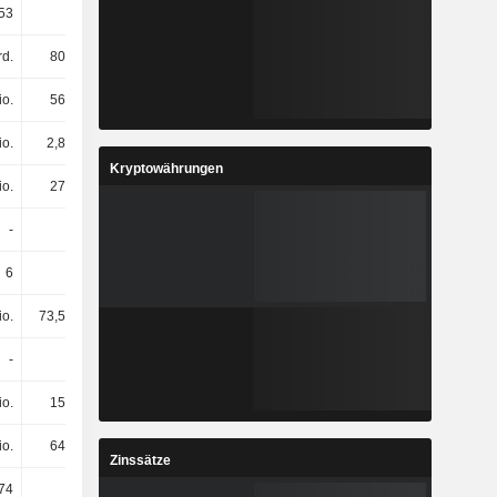
53
0,6
0,09
-0,17
rd.
809 Mio.
901 Mio.
891 Mio.
io.
568 Mio.
731 Mio.
747 Mio.
io.
2,82 Mio.
4,25 Mio.
4,33 Mio.
Kryptowährungen
io.
274 Mio.
208 Mio.
231 Mio.
-
-
-
-
6
6
6
6
io.
73,58 Mio.
37,08 Mio.
14,91 Mio.
-
-
-
-
io.
150 Mio.
150 Mio.
-
io.
640 Mio.
640 Mio.
640 Mio.
Zinssätze
74
512
390
307