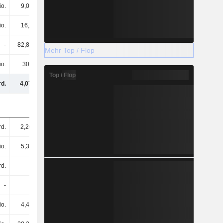
io.
9,09 Mio.
8,11 Mio.
7,15 Mio.
io.
16,7 Mio.
534.263
719.920
-
82,88 Mio.
72,78 Mio.
62,77 Mio.
Mehr Top / Flop
io.
301 Mio.
290 Mio.
261 Mio.
Top / Flop
rd.
4,07 Mrd.
3,48 Mrd.
3,04 Mrd.
rd.
2,26 Mrd.
1,96 Mrd.
1,62 Mrd.
io.
5,34 Mio.
14,75 Mio.
86,11 Mio.
rd.
-
-
-
-
-
213 Mio.
850 Mio.
io.
4,45 Mio.
4,32 Mio.
2,82 Mio.