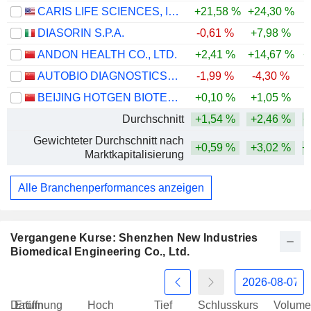
CARIS LIFE SCIENCES, INC.
+21,58 %
+24,30 %
-
DIASORIN S.P.A.
-0,61 %
+7,98 %
-
ANDON HEALTH CO., LTD.
+2,41 %
+14,67 %
+
AUTOBIO DIAGNOSTICS CO., LTD.
-1,99 %
-4,30 %
-
BEIJING HOTGEN BIOTECH CO., LTD.
+0,10 %
+1,05 %
-
Durchschnitt
+1,54 %
+2,46 %
+
Gewichteter Durchschnitt nach
+0,59 %
+3,02 %
+
Marktkapitalisierung
Alle Branchenperformances anzeigen
Vergangene Kurse: Shenzhen New Industries
Biomedical Engineering Co., Ltd.
Datum
Eröffnung
Hoch
Tief
Schlusskurs
Volume