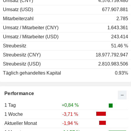
Umsatz (CNY)
4.576.759.480
Umsatz (USD)
677.907.881
Mitarbeiterzahl
2.785
Umsatz / Mitarbeiter (CNY)
1.643.361
Umsatz / Mitarbeiter (USD)
243.414
Streubesitz
51.46 %
Streubesitz (CNY)
18.977.792.947
Streubesitz (USD)
2.810.983.506
Täglich gehandeltes Kapital
0.93%
Performance
1 Tag
+0,84 %
1 Woche
-3,71 %
Aktueller Monat
-1,94 %