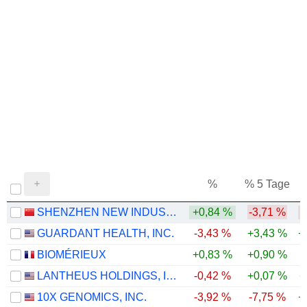
%
% 5 Tage
%
SHENZHEN NEW INDUSTRIES BIOMEDICAL ENGINEERING CO., LTD.
+0,84 %
-3,71 %
-
GUARDANT HEALTH, INC.
-3,43 %
+3,43 %
+
BIOMÉRIEUX
+0,83 %
+0,90 %
-
LANTHEUS HOLDINGS, INC.
-0,42 %
+0,07 %
+
10X GENOMICS, INC.
-3,92 %
-7,75 %
+