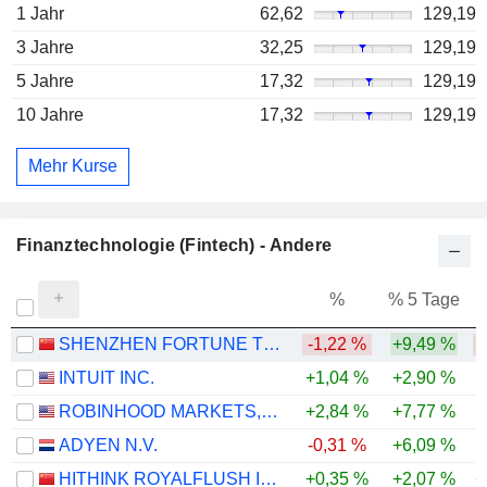
1 Jahr
62,62
129,19
3 Jahre
32,25
129,19
5 Jahre
17,32
129,19
10 Jahre
17,32
129,19
Mehr Kurse
Finanztechnologie (Fintech) - Andere
%
% 5 Tage
%
SHENZHEN FORTUNE TREND TECHNOLOGY CO., LTD.
-1,22 %
+9,49 %
INTUIT INC.
+1,04 %
+2,90 %
-
ROBINHOOD MARKETS, INC.
+2,84 %
+7,77 %
-
ADYEN N.V.
-0,31 %
+6,09 %
-
HITHINK ROYALFLUSH INFORMATION NETWORK CO., LTD.
+0,35 %
+2,07 %
+