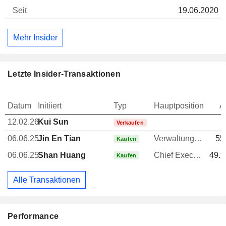
19.06.2020
Mehr Insider
Letzte Insider-Transaktionen
Datum
Initiiert
Typ
Hauptposition
A
12.02.26
Kui Sun
Verkaufen
06.06.25
Jin En Tian
Verwaltungsratsmitglied
55
Kaufen
06.06.25
Shan Huang
Chief Executive Officer (CEO)
49.9
Kaufen
Alle Transaktionen
Performance