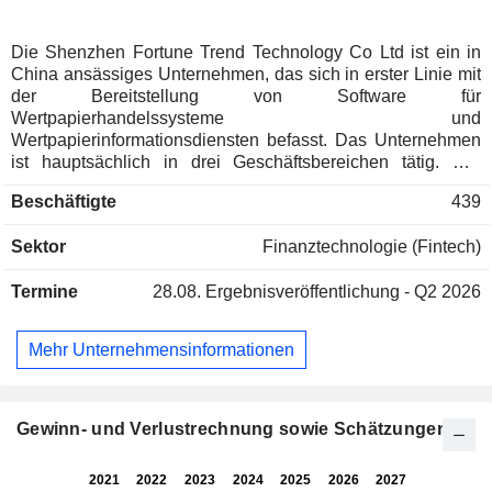
Die Shenzhen Fortune Trend Technology Co Ltd ist ein in
China ansässiges Unternehmen, das sich in erster Linie mit
der Bereitstellung von Software für
Wertpapierhandelssysteme und
Wertpapierinformationsdiensten befasst. Das Unternehmen
ist hauptsächlich in drei Geschäftsbereichen tätig. Der
Geschäftsbereich Softwareprodukte befasst sich vor allem
Beschäftigte
439
mit der Forschung und Entwicklung von
Marktanalysesystemen, Wertpapierhandelssystemen,
Sektor
Finanztechnologie (Fintech)
intelligenten Dienstleistungssystemen und anderen
Produkten. Der Bereich Wartungsdienstleistungen befasst
Termine
28.08.
Ergebnisveröffentlichung - Q2 2026
sich hauptsächlich mit der Bereitstellung von routinemäßiger
Softwarewartung und -aktualisierungen,
Notfallunterstützung, außerplanmäßigen Nachbesuchen,
Mehr Unternehmensinformationen
technischer Beratung, technischen Schulungen und
anderen Dienstleistungen. Der Bereich
Wertpapierinformationsdienste befasst sich hauptsächlich
mit der Bereitstellung von autorisierten
Gewinn- und Verlustrechnung sowie Schätzungen
Marktinformationsdiensten und Finanzdatendiensten. Das
Unternehmen ist auf dem inländischen und dem
ausländischen Markt tätig.