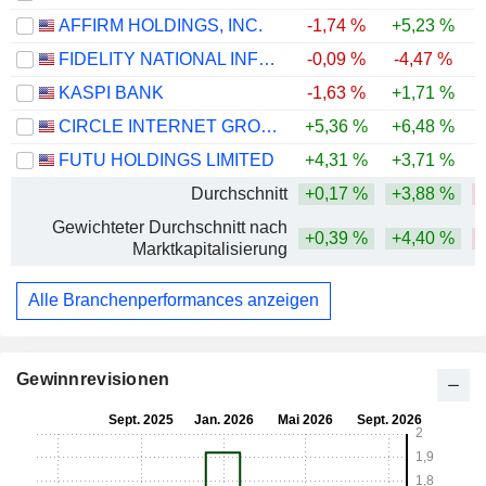
AFFIRM HOLDINGS, INC.
-1,74 %
+5,23 %
FIDELITY NATIONAL INFORMATION SERVICES, INC.
-0,09 %
-4,47 %
-
KASPI BANK
-1,63 %
+1,71 %
CIRCLE INTERNET GROUP, INC.
+5,36 %
+6,48 %
-
FUTU HOLDINGS LIMITED
+4,31 %
+3,71 %
-
Durchschnitt
+0,17 %
+3,88 %
-
Gewichteter Durchschnitt nach
+0,39 %
+4,40 %
-
Marktkapitalisierung
Alle Branchenperformances anzeigen
Gewinnrevisionen