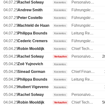
04.07.25
Rachel Solway
Personalvorstand
Kostenlos
04.07.25
Andrew Smith
Führungskraft / leitender Angestellter
Kostenlos
04.07.25
Peter Costello
Führungskraft / leitender Angestellter
Kostenlos
04.07.25
Machteld de Haan
Führungskraft / leitender Angestellter
Kostenlos
04.07.25
Philippa Bounds
Leitung Rechtsabteilung
Kostenlos
04.07.25
Cederic Cremers
Führungskraft / leitender Angestellter
Kostenlos
05.04.25
Robin Mooldijk
Chief Technology Officer (CTO)
Kostenlos
05.04.25
Rachel Solway
Personalvorstand
2
Verkaufen
05.04.25
Zoë Yujnovich
Kostenlos
05.04.25
Sinead Gorman
Chief Financial Officer (CFO)
Kostenlos
05.04.25
Philippa Bounds
Leitung Rechtsabteilung
Kostenlos
05.04.25
Huibert Vigeveno
Kostenlos
05.04.25
Rachel Solway
Personalvorstand
Kostenlos
04.04.25
Robin Mooldijk
Chief Technology Officer (CTO)
5
Verkaufen