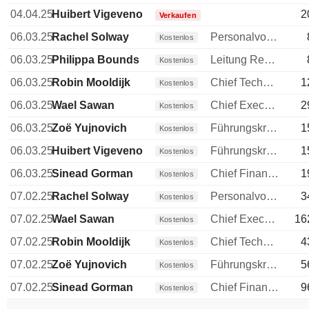
04.04.25
Huibert Vigeveno
2
Verkaufen
06.03.25
Rachel Solway
Personalvorstand
Kostenlos
06.03.25
Philippa Bounds
Leitung Rechtsabteilung
Kostenlos
06.03.25
Robin Mooldijk
Chief Technology Officer (CTO)
1
Kostenlos
06.03.25
Wael Sawan
Chief Executive Officer (CEO)
2
Kostenlos
06.03.25
Zoë Yujnovich
Führungskraft / leitender Angestellter
1
Kostenlos
06.03.25
Huibert Vigeveno
Führungskraft / leitender Angestellter
1
Kostenlos
06.03.25
Sinead Gorman
Chief Financial Officer (CFO)
1
Kostenlos
07.02.25
Rachel Solway
Personalvorstand
3
Kostenlos
07.02.25
Wael Sawan
Chief Executive Officer (CEO)
16
Kostenlos
07.02.25
Robin Mooldijk
Chief Technology Officer (CTO)
4
Kostenlos
07.02.25
Zoë Yujnovich
Führungskraft / leitender Angestellter
5
Kostenlos
07.02.25
Sinead Gorman
Chief Financial Officer (CFO)
9
Kostenlos