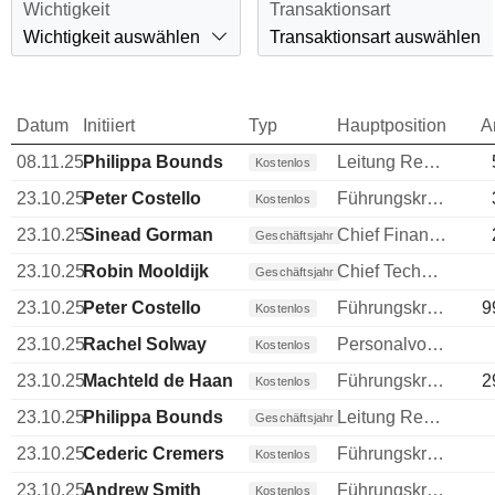
Wichtigkeit
Transaktionsart
Wichtigkeit auswählen
Transaktionsart auswählen
Datum
Initiiert
Typ
Hauptposition
A
08.11.25
Philippa Bounds
Leitung Rechtsabteilung
Kostenlos
23.10.25
Peter Costello
Führungskraft / leitender Angestellter
Kostenlos
23.10.25
Sinead Gorman
Chief Financial Officer (CFO)
Geschäftsjahr
23.10.25
Robin Mooldijk
Chief Technology Officer (CTO)
Geschäftsjahr
23.10.25
Peter Costello
Führungskraft / leitender Angestellter
9
Kostenlos
23.10.25
Rachel Solway
Personalvorstand
Kostenlos
23.10.25
Machteld de Haan
Führungskraft / leitender Angestellter
2
Kostenlos
23.10.25
Philippa Bounds
Leitung Rechtsabteilung
Geschäftsjahr
23.10.25
Cederic Cremers
Führungskraft / leitender Angestellter
Kostenlos
23.10.25
Andrew Smith
Führungskraft / leitender Angestellter
Kostenlos