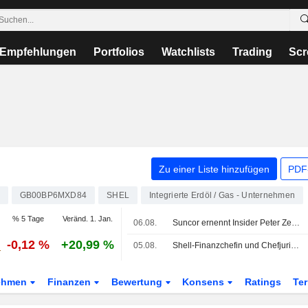
Empfehlungen
Portfolios
Watchlists
Trading
Scr
Zu einer Liste hinzufügen
PDF-
GB00BP6MXD84
SHEL
Integrierte Erdöl / Gas - Unternehmen
% 5 Tage
Veränd. 1. Jan.
06.08.
Suncor ernennt Insider Peter Zebedee zum nächsten CEO, CFO ist ausgeschieden
-0,12 %
+20,99 %
05.08.
Shell-Finanzchefin und Chefjuristin verkaufen Aktien im Wert von 1,3 Mio. GBP
ehmen
Finanzen
Bewertung
Konsens
Ratings
Te