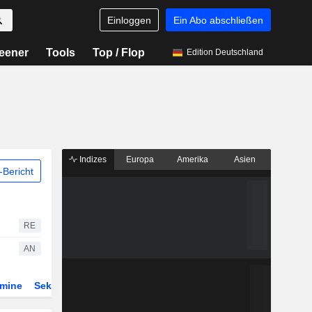
Einloggen
Ein Abo abschließen
eener
Tools
Top / Flop
Edition Deutschland
Indizes
Europa
Amerika
Asien
Bericht
RE
AN
rmine
Sektor
Derivate
ETFs