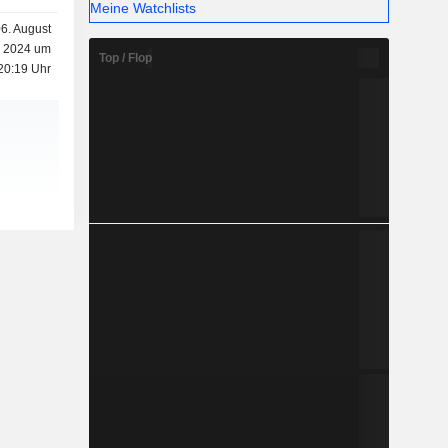
Meine Watchlists
6. August
2024 um
Top / Flop
20:19 Uhr