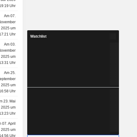
19:19 Uhr
Am 07.
November
2025 um
17:21 Uhr
Watchlist
Am 03.
November
2025 um
13:31 Uhr
Am 25.
eptember
2025 um
16:58 Uhr
m 23. Mai
2025 um
13:23 Uhr
 07. April
2025 um
14:56 Uhr