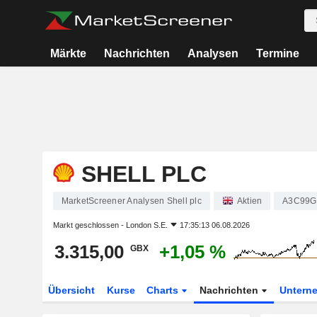
Märkte
Nachrichten
Analysen
Termine
SHELL PLC
MarketScreener Analysen Shell plc
Aktien
A3C99G
Markt geschlossen -
London S.E.
17:35:13 06.08.2026
3.315,00
+1,05 %
GBX
Übersicht
Kurse
Charts
Nachrichten
Untern