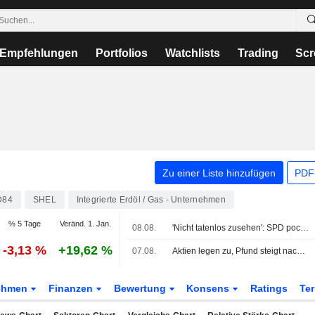
Empfehlungen
Portfolios
Watchlists
Trading
Scr
Zu einer Liste hinzufügen
PDF-
D84
SHEL
Integrierte Erdöl / Gas - Unternehmen
% 5 Tage
Veränd. 1. Jan.
08.08.
'Nicht tatenlos zusehen': SPD pocht auf Spritpreisbremse
-3,13 %
+19,62 %
07.08.
Aktien legen zu, Pfund steigt nach überraschendem Rückgang der US-Beschäftigung
ehmen
Finanzen
Bewertung
Konsens
Ratings
Te