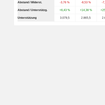
Abstand / Widerst.
-3,76 %
-8,53 %
-7
Abstand / Unterstützg.
+6,43 %
+14,38 %
+2
Unterstützung
3.079,5
2.865,5
2.