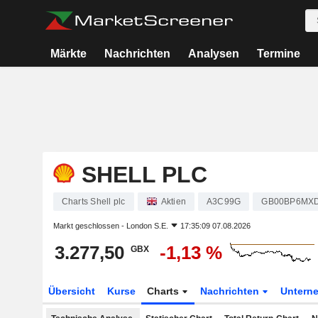
Märkte
Nachrichten
Analysen
Termine
SHELL PLC
Charts Shell plc
Aktien
A3C99G
GB00BP6MX
Markt geschlossen -
London S.E.
17:35:09 07.08.2026
3.277,50
-1,13 %
GBX
Übersicht
Kurse
Charts
Nachrichten
Untern