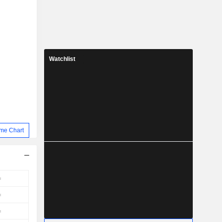
Watchlist
me Chart