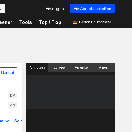
Einloggen
Ein Abo abschließen
eener
Tools
Top / Flop
Edition Deutschland
Indizes
Europa
Amerika
Asien
Bericht
DP
AN
rmine
Sektor
Derivate
ETFs