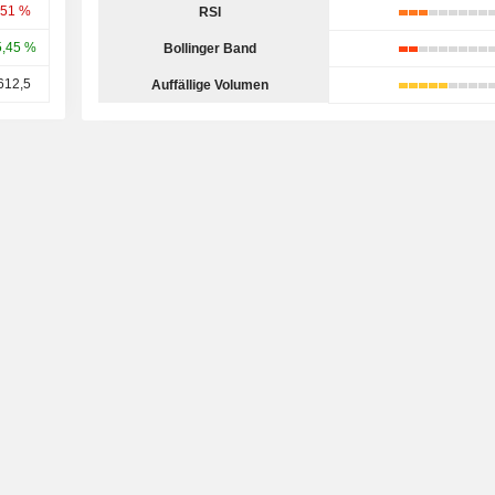
,51 %
RSI
5,45 %
Bollinger Band
612,5
Auffällige Volumen