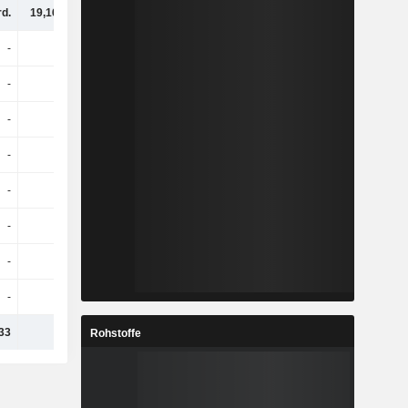
rd.
19,16 Mrd.
22,3 Mrd.
24,1 Mrd.
-
-
-
-
-
-
-
-
-
-
-
-
-
-
-
-
-
-
-
-
-
-
-
-
-
-
-
-
-
-
-
-
33
1504
2,18 Mio.
25,13 Mio.
Rohstoffe