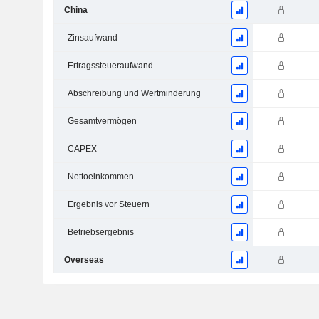
China
Zinsaufwand
Ertragssteueraufwand
Abschreibung und Wertminderung
Gesamtvermögen
CAPEX
Nettoeinkommen
Ergebnis vor Steuern
Betriebsergebnis
Overseas