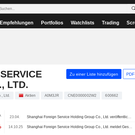
Empfehlungen
Portfolios
Watchlists
Trading
Scr
 SERVICE
Zu einer Liste hinzufügen
PDF-
, LTD.
, Ltd.
Aktien
A0M3JR
CNE0000002W2
600662
n.
23.04.
Shanghai Foreign Service Holding Group Co., Ltd. veröffentlicht Ergebniszahlen für das erste Quartal zum 31. März 2026
%
14.10.25
Shanghai Foreign Service Holding Group Co., Ltd. meldet Geschäftszahlen für die ersten neun Monate bis zum 30. September 2025