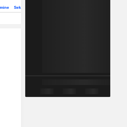
rmine
Sektor