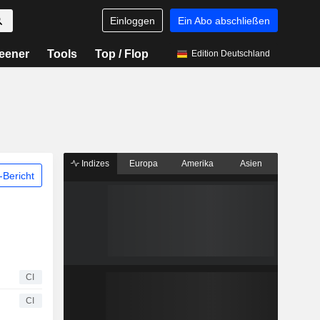
Einloggen
Ein Abo abschließen
eener
Tools
Top / Flop
Edition Deutschland
Indizes
Europa
Amerika
Asien
Bericht
CI
CI